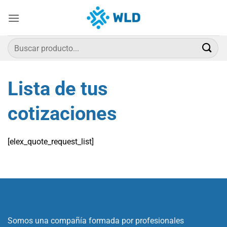
Saltar
al
contenido
Buscar
por:
Lista de tus
cotizaciones
[elex_quote_request_list]
Somos una compañía formada por profesionales