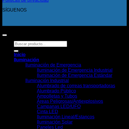
Políticas de privacidad
SÍGUENOS
Copyright 2026 ©
Todos los derechos reservados.
Buscar
por:
Inicio
Iluminación
Iluminación de Emergencia
Iluminación de Emergencia Industrial
Iluminación de Emergencia Estándar
Iluminación Industrial
Alumbrado de correas transportadoras
Alumbrado Público
Ampolletas y Tubos
Áreas Peligrosas/Antiexplosivos
Campanas LED/UFO
Cinta LED
Iluminación Lineal/Estancos
Iluminación Solar
Paneles Led