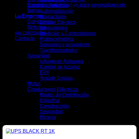
Bandejas antiderrames para generadores de
Control y Potencia
(41)
faena
Automatización
(7)
La Empresa
Contactores
(4)
Conócenos
Control Eléctrico
(5)
Noticias
Interruptores
(13)
ver cotización
Medición y Controladores
(6)
Contacto
Potenciómetros
(1)
Sensores y actuadores
(3)
Transformadores
(2)
Seguridad
(9)
Alfombras Aislantes
(2)
Control de Acceso
(2)
EPP
(4)
Test de Drogas
(1)
Mufas
(4)
Conductores Eléctricos
(28)
Redes de Distribución
(10)
Industrial
(16)
Construcción
(12)
Seguridad
(6)
Minería
(10)