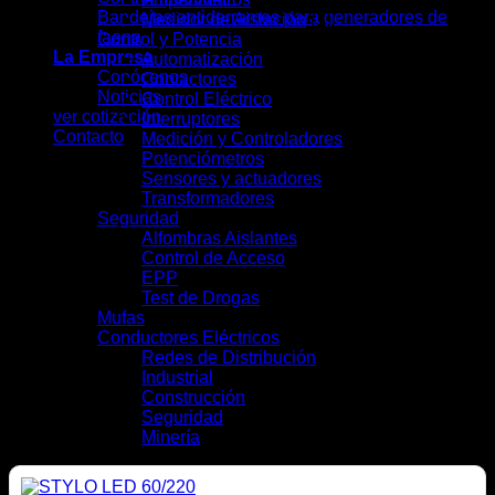
Bandejas antiderrames para generadores de
Medidor de Aislación
(1)
faena
Control y Potencia
(41)
La Empresa
Automatización
(7)
Conócenos
Contactores
(4)
Noticias
Control Eléctrico
(5)
ver cotización
Interruptores
(13)
Contacto
Medición y Controladores
(6)
Potenciómetros
(1)
Sensores y actuadores
(3)
Transformadores
(2)
Seguridad
(9)
Alfombras Aislantes
(2)
Control de Acceso
(2)
EPP
(4)
Test de Drogas
(1)
Mufas
(4)
Conductores Eléctricos
(28)
Redes de Distribución
(10)
Industrial
(16)
Construcción
(12)
Seguridad
(6)
Minería
(10)