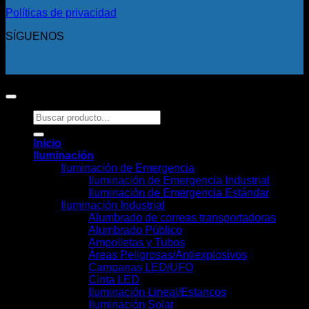
Políticas de privacidad
SÍGUENOS
Copyright 2026 ©
Todos los derechos reservados.
Buscar
por:
Inicio
Iluminación
Iluminación de Emergencia
Iluminación de Emergencia Industrial
Iluminación de Emergencia Estándar
Iluminación Industrial
Alumbrado de correas transportadoras
Alumbrado Público
Ampolletas y Tubos
Áreas Peligrosas/Antiexplosivos
Campanas LED/UFO
Cinta LED
Iluminación Lineal/Estancos
Iluminación Solar