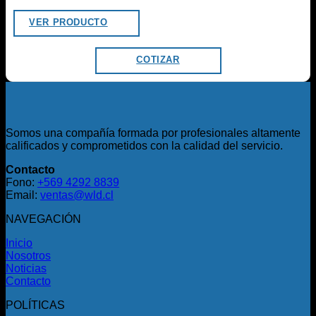
VER PRODUCTO
COTIZAR
Somos una compañía formada por profesionales altamente
calificados y comprometidos con la calidad del servicio.
Contacto
Fono:
+569 4292 8839
Email:
ventas@wld.cl
NAVEGACIÓN
Inicio
Nosotros
Noticias
Contacto
POLÍTICAS