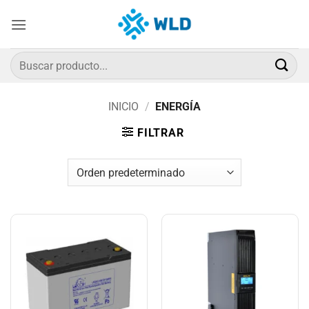
Saltar
al
contenido
Buscar
por:
INICIO
/
ENERGÍA
FILTRAR