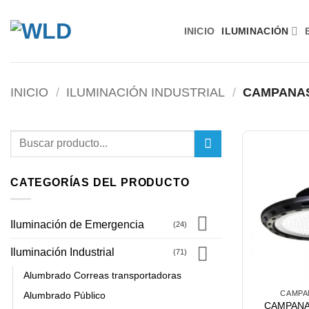
Saltar
al
INICIO
ILUMINACIÓN
contenido
INICIO
/
ILUMINACIÓN INDUSTRIAL
/
CAMPANAS
Buscar
por:
CATEGORÍAS DEL PRODUCTO
Iluminación de Emergencia
(24)
Iluminación Industrial
(71)
Alumbrado Correas transportadoras
CAMPA
Alumbrado Público
CAMPANA