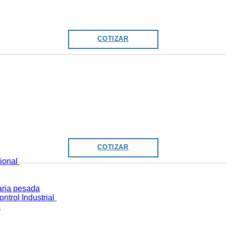
COTIZAR
COTIZAR
cional
ria pesada
ntrol Industrial
a