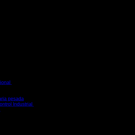
cional
ria pesada
ntrol Industrial
a