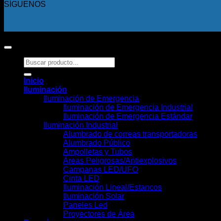
SÍGUENOS
Copyright 2026 ©
Todos los derechos reservados.
Buscar
por:
Inicio
Iluminación
Iluminación de Emergencia
Iluminación de Emergencia Industrial
Iluminación de Emergencia Estándar
Iluminación Industrial
Alumbrado de correas transportadoras
Alumbrado Público
Ampolletas y Tubos
Áreas Peligrosas/Antiexplosivos
Campanas LED/UFO
Cinta LED
Iluminación Lineal/Estancos
Iluminación Solar
Paneles Led
Proyectores de Área