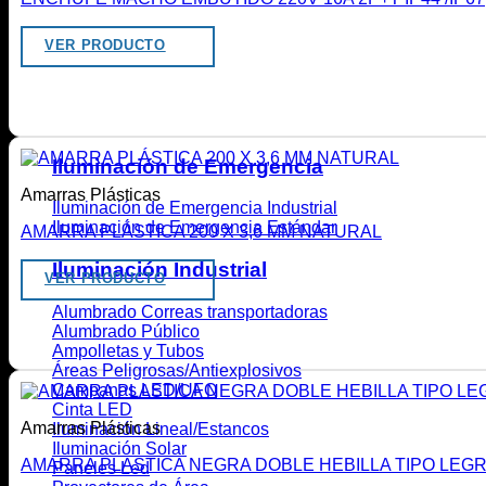
VER PRODUCTO
Iluminación de Emergencia
Amarras Plásticas
Iluminación de Emergencia Industrial
Iluminación de Emergencia Estándar
AMARRA PLÁSTICA 200 X 3,6 MM NATURAL
Iluminación Industrial
VER PRODUCTO
Alumbrado Correas transportadoras
Alumbrado Público
Ampolletas y Tubos
Áreas Peligrosas/Antiexplosivos
Campanas LED/UFO
Cinta LED
Amarras Plásticas
Iluminación Lineal/Estancos
Iluminación Solar
AMARRA PLASTICA NEGRA DOBLE HEBILLA TIPO LEGR
Paneles Led