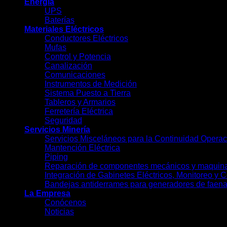
Energía
UPS
Baterías
Materiales Eléctricos
Conductores Eléctricos
Mufas
Control y Potencia
Canalización
Comunicaciones
Instrumentos de Medición
Sistema Puesto a Tierra
Tableros y Armarios
Ferretería Eléctrica
Seguridad
Servicios Minería
Servicios Misceláneos para la Continuidad Opera
Mantención Eléctrica
Piping
Reparación de componentes mecánicos y maquina
Integración de Gabinetes Eléctricos, Monitoreo y Co
Bandejas antiderrames para generadores de faen
La Empresa
Conócenos
Noticias