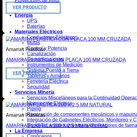
Proyectores de Área
VER PRODUCTO
Energía
UPS
Baterías
Materiales Eléctricos
Conductores Eléctricos
Mufas
Control y Potencia
Amarras Plásticas
Canalización
Comunicaciones
AMARRA PLASTICA CON PLACA 100 MM CRUZADA
Instrumentos de Medición
Sistema Puesto a Tierra
VER PRODUCTO
Tableros y Armarios
Ferretería Eléctrica
Seguridad
Servicios Minería
Servicios Misceláneos para la Continuidad Opera
Mantención Eléctrica
Piping
Reparación de componentes mecánicos y maquina
Amarras Plásticas
Integración de Gabinetes Eléctricos, Monitoreo y Co
Bandejas antiderrames para generadores de faen
AMARRA PLÁSTICA 200 X 2,5 MM NATURAL
La Empresa
Conócenos