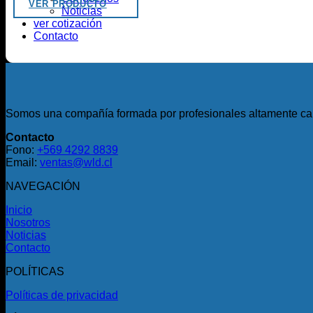
VER PRODUCTO
Noticias
ver cotización
Contacto
Somos una compañía formada por profesionales altamente cali
Contacto
Fono:
+569 4292 8839
Email:
ventas@wld.cl
NAVEGACIÓN
Inicio
Nosotros
Noticias
Contacto
POLÍTICAS
Políticas de privacidad