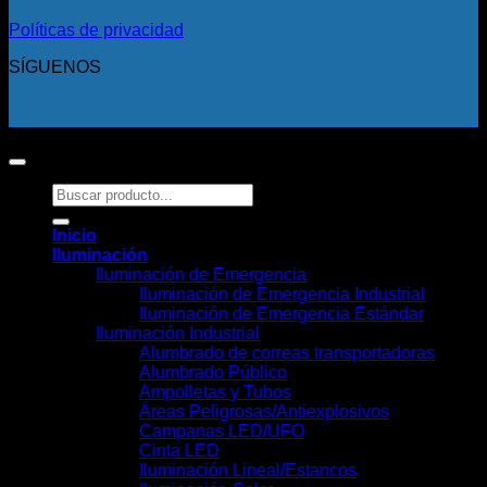
Políticas de privacidad
SÍGUENOS
Copyright 2026 ©
Todos los derechos reservados.
Buscar
por:
Inicio
Iluminación
Iluminación de Emergencia
Iluminación de Emergencia Industrial
Iluminación de Emergencia Estándar
Iluminación Industrial
Alumbrado de correas transportadoras
Alumbrado Público
Ampolletas y Tubos
Áreas Peligrosas/Antiexplosivos
Campanas LED/UFO
Cinta LED
Iluminación Lineal/Estancos