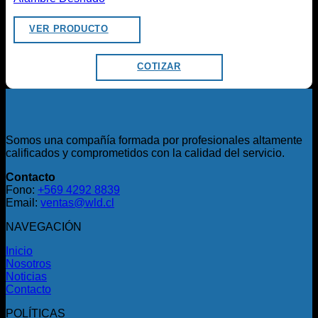
VER PRODUCTO
COTIZAR
Somos una compañía formada por profesionales altamente
calificados y comprometidos con la calidad del servicio.
Contacto
Fono:
+569 4292 8839
Email:
ventas@wld.cl
NAVEGACIÓN
Inicio
Nosotros
Noticias
Contacto
POLÍTICAS