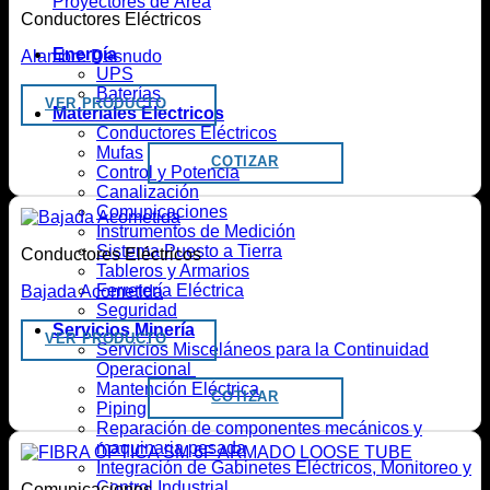
Proyectores de Área
Conductores Eléctricos
Energía
Alambre Desnudo
UPS
Baterías
VER PRODUCTO
Materiales Eléctricos
Conductores Eléctricos
Mufas
COTIZAR
Control y Potencia
Canalización
Comunicaciones
Instrumentos de Medición
Sistema Puesto a Tierra
Conductores Eléctricos
Tableros y Armarios
Ferretería Eléctrica
Bajada Acometida
Seguridad
Servicios Minería
VER PRODUCTO
Servicios Misceláneos para la Continuidad
Operacional
Mantención Eléctrica
COTIZAR
Piping
Reparación de componentes mecánicos y
maquinaria pesada
Integración de Gabinetes Eléctricos, Monitoreo y
Control Industrial
Comunicaciones