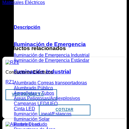
Materiales Eléctricos
Descripción
.
Iluminación de Emergencia
Productos relacionados
Iluminación de Emergencia Industrial
Iluminación de Emergencia Estándar
Iluminación Industrial
Conductores Eléctricos
RZ1
Alumbrado Correas transportadoras
Alumbrado Público
Ampolletas y Tubos
VER PRODUCTO
Áreas Peligrosas/Antiexplosivos
Campanas LED/UFO
Cinta LED
COTIZAR
Iluminación Lineal/Estancos
Iluminación Solar
Paneles Led