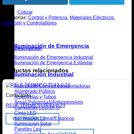
Cotizar
Categorías:
Control y Potencia
,
Materiales Eléctricos
,
Medición y Controladores
Iluminación de Emergencia
Descripción
Iluminación de Emergencia Industrial
.
Iluminación de Emergencia Estándar
Productos relacionados
Iluminación Industrial
Alumbrado Correas transportadoras
Alumbrado Público
Contactores
Ampolletas y Tubos
Áreas Peligrosas/Antiexplosivos
RELÉ TÉRMICO TF42-0.23
Campanas LED/UFO
Cinta LED
Iluminación Lineal/Estancos
VER PRODUCTO
Iluminación Solar
Paneles Led