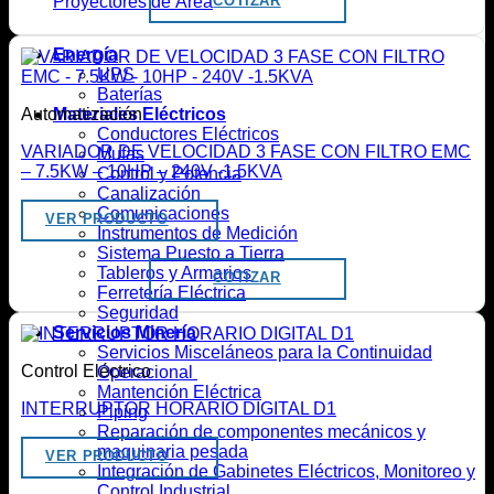
Proyectores de Área
COTIZAR
Energía
UPS
Baterías
Materiales Eléctricos
Automatización
Conductores Eléctricos
VARIADOR DE VELOCIDAD 3 FASE CON FILTRO EMC
Mufas
– 7.5KW – 10HP – 240V -1.5KVA
Control y Potencia
Canalización
Comunicaciones
VER PRODUCTO
Instrumentos de Medición
Sistema Puesto a Tierra
Tableros y Armarios
COTIZAR
Ferretería Eléctrica
Seguridad
Servicios Minería
Servicios Misceláneos para la Continuidad
Control Eléctrico
Operacional
Mantención Eléctrica
INTERRUPTOR HORARIO DIGITAL D1
Piping
Reparación de componentes mecánicos y
maquinaria pesada
VER PRODUCTO
Integración de Gabinetes Eléctricos, Monitoreo y
Control Industrial