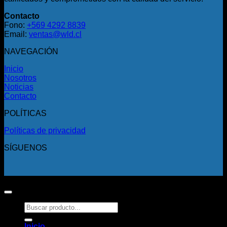
Contacto
Fono:
+569 4292 8839
Email:
ventas@wld.cl
NAVEGACIÓN
Inicio
Nosotros
Noticias
Contacto
POLÍTICAS
Políticas de privacidad
SÍGUENOS
Copyright 2026 ©
Todos los derechos reservados.
Buscar
por:
Inicio