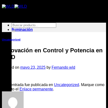
Saltar
al
contenido
Buscar
Inicio
por:
Iluminación
Uncategorized
Innovación en Control y Potencia en
WLD
Posted on
mayo 23, 2025
by
Fernando wld
23
May
Esta entrada fue publicada en
Uncategorized
. Marque como
favorito el
Enlace permanente
.