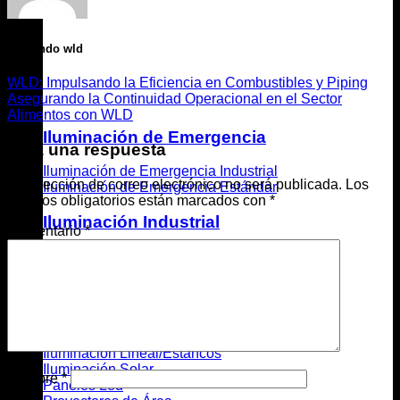
Fernando wld
WLD: Impulsando la Eficiencia en Combustibles y Piping
Asegurando la Continuidad Operacional en el Sector
Alimentos con WLD
Iluminación de Emergencia
Deja una respuesta
Iluminación de Emergencia Industrial
Tu dirección de correo electrónico no será publicada.
Los
Iluminación de Emergencia Estándar
campos obligatorios están marcados con
*
Iluminación Industrial
Comentario
*
Alumbrado Correas transportadoras
Alumbrado Público
Ampolletas y Tubos
Áreas Peligrosas/Antiexplosivos
Campanas LED/UFO
Cinta LED
Iluminación Lineal/Estancos
Iluminación Solar
Nombre
*
Paneles Led