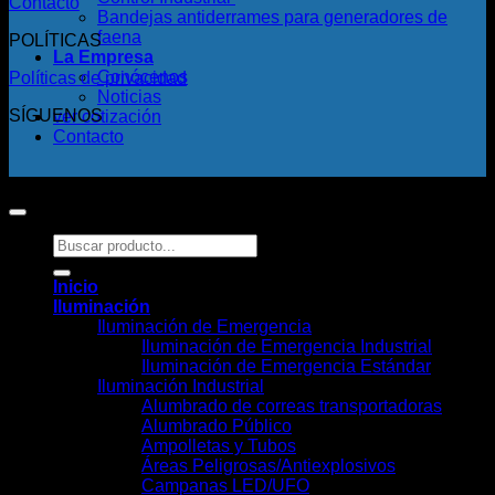
Contacto
Bandejas antiderrames para generadores de
faena
POLÍTICAS
La Empresa
Conócenos
Políticas de privacidad
Noticias
SÍGUENOS
ver cotización
Contacto
Copyright 2026 ©
Todos los derechos reservados.
Buscar
por:
Inicio
Iluminación
Iluminación de Emergencia
Iluminación de Emergencia Industrial
Iluminación de Emergencia Estándar
Iluminación Industrial
Alumbrado de correas transportadoras
Alumbrado Público
Ampolletas y Tubos
Áreas Peligrosas/Antiexplosivos
Campanas LED/UFO