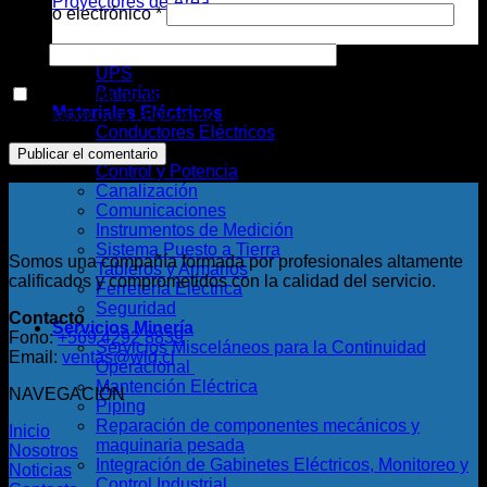
Proyectores de Área
Correo electrónico
*
Web
Energía
UPS
Baterías
Guarda mi nombre, correo electrónico y web en este
Materiales Eléctricos
navegador para la próxima vez que comente.
Conductores Eléctricos
Mufas
Control y Potencia
Canalización
Comunicaciones
Instrumentos de Medición
Sistema Puesto a Tierra
Somos una compañía formada por profesionales altamente
Tableros y Armarios
calificados y comprometidos con la calidad del servicio.
Ferretería Eléctrica
Seguridad
Contacto
Servicios Minería
Fono:
+569 4292 8839
Servicios Misceláneos para la Continuidad
Email:
ventas@wld.cl
Operacional
Mantención Eléctrica
NAVEGACIÓN
Piping
Reparación de componentes mecánicos y
Inicio
maquinaria pesada
Nosotros
Integración de Gabinetes Eléctricos, Monitoreo y
Noticias
Control Industrial