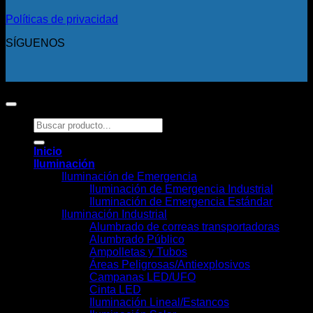
Políticas de privacidad
SÍGUENOS
Copyright 2026 ©
Todos los derechos reservados.
Buscar
por:
Inicio
Iluminación
Iluminación de Emergencia
Iluminación de Emergencia Industrial
Iluminación de Emergencia Estándar
Iluminación Industrial
Alumbrado de correas transportadoras
Alumbrado Público
Ampolletas y Tubos
Áreas Peligrosas/Antiexplosivos
Campanas LED/UFO
Cinta LED
Iluminación Lineal/Estancos