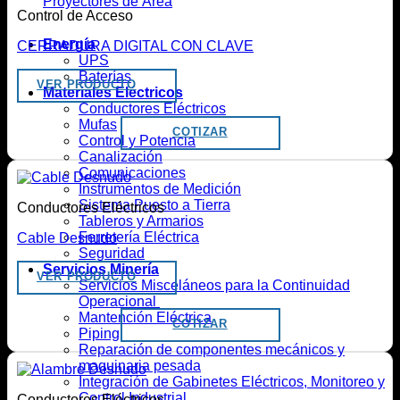
Proyectores de Área
Control de Acceso
Energía
CERRADURA DIGITAL CON CLAVE
UPS
Baterías
VER PRODUCTO
Materiales Eléctricos
Conductores Eléctricos
Mufas
COTIZAR
Control y Potencia
Canalización
Comunicaciones
Instrumentos de Medición
Sistema Puesto a Tierra
Conductores Eléctricos
Tableros y Armarios
Ferretería Eléctrica
Cable Desnudo
Seguridad
Servicios Minería
VER PRODUCTO
Servicios Misceláneos para la Continuidad
Operacional
Mantención Eléctrica
COTIZAR
Piping
Reparación de componentes mecánicos y
maquinaria pesada
Integración de Gabinetes Eléctricos, Monitoreo y
Control Industrial
Conductores Eléctricos