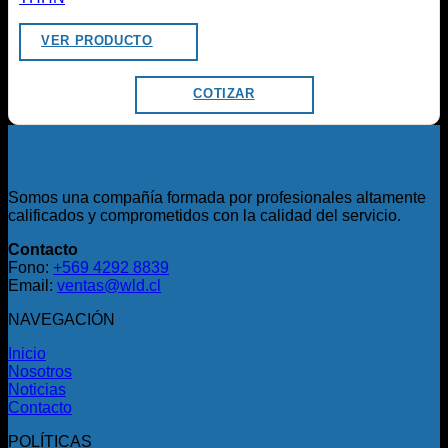
VER PRODUCTO
COTIZAR
Somos una compañía formada por profesionales altamente
calificados y comprometidos con la calidad del servicio.
Contacto
Fono:
+569 4292 8839
Email:
ventas@wld.cl
NAVEGACIÓN
Inicio
Nosotros
Noticias
Contacto
POLÍTICAS