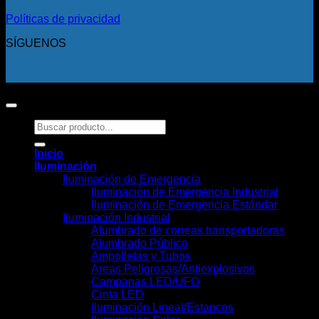
Políticas de privacidad
SÍGUENOS
Copyright 2026 ©
Todos los derechos reservados.
Buscar
por:
Inicio
Iluminación
Iluminación de Emergencia
Iluminación de Emergencia Industrial
Iluminación de Emergencia Estándar
Iluminación Industrial
Alumbrado de correas transportadoras
Alumbrado Público
Ampolletas y Tubos
Áreas Peligrosas/Antiexplosivos
Campanas LED/UFO
Cinta LED
Iluminación Lineal/Estancos