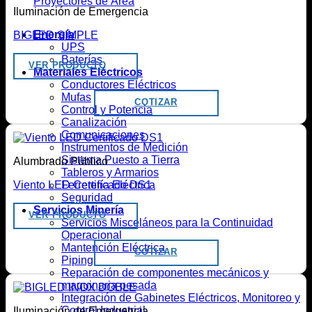
Proyectores de Área
Iluminación de Emergencia
Energía
BIGLED SIMPLE
UPS
Baterías
VER PRODUCTO
Materiales Eléctricos
Conductores Eléctricos
Mufas
COTIZAR
Control y Potencia
Canalización
Comunicaciones
Instrumentos de Medición
Sistema Puesto a Tierra
Alumbrado Público
Tableros y Armarios
Ferretería Eléctrica
Viento LED Certificado DS1
Seguridad
Servicios Minería
VER PRODUCTO
Servicios Misceláneos para la Continuidad
Operacional
Mantención Eléctrica
COTIZAR
Piping
Reparación de componentes mecánicos y
maquinaria pesada
Integración de Gabinetes Eléctricos, Monitoreo y
Control Industrial
Iluminación de Emergencia