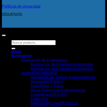
Políticas de privacidad
SÍGUENOS
Copyright 2026 ©
Todos los derechos reservados.
Buscar
por:
Inicio
Iluminación
Iluminación de Emergencia
Iluminación de Emergencia Industrial
Iluminación de Emergencia Estándar
Iluminación Industrial
Alumbrado de correas transportadoras
Alumbrado Público
Ampolletas y Tubos
Áreas Peligrosas/Antiexplosivos
Campanas LED/UFO
Cinta LED
Iluminación Lineal/Estancos