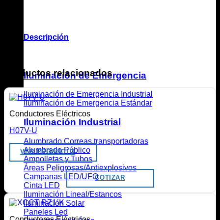
Descripción
.
Productos relacionados
Iluminación de Emergencia
Iluminación de Emergencia Industrial
Iluminación de Emergencia Estándar
Conductores Eléctricos
Iluminación Industrial
H07V-U
Alumbrado Correas transportadoras
Alumbrado Público
VER PRODUCTO
Ampolletas y Tubos
Áreas Peligrosas/Antiexplosivos
Campanas LED/UFO
COTIZAR
Cinta LED
Iluminación Lineal/Estancos
Iluminación Solar
Paneles Led
Conductores Eléctricos