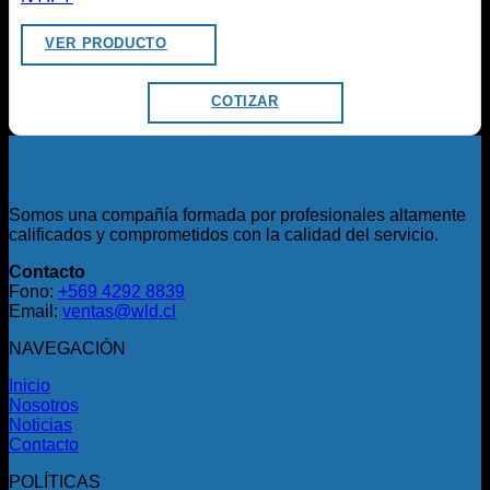
VER PRODUCTO
COTIZAR
Somos una compañía formada por profesionales altamente
calificados y comprometidos con la calidad del servicio.
Contacto
Fono:
+569 4292 8839
Email:
ventas@wld.cl
NAVEGACIÓN
Inicio
Nosotros
Noticias
Contacto
POLÍTICAS