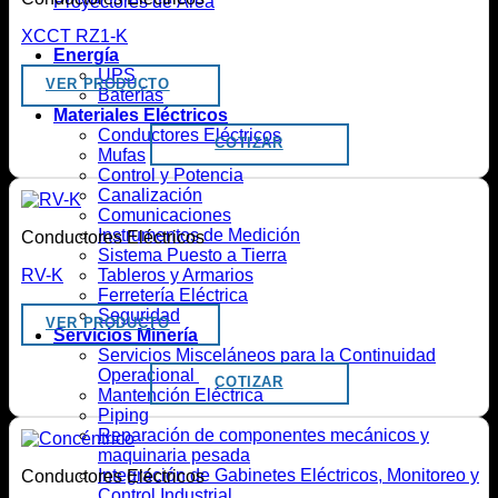
Proyectores de Área
XCCT RZ1-K
Energía
UPS
VER PRODUCTO
Baterías
Materiales Eléctricos
Conductores Eléctricos
COTIZAR
Mufas
Control y Potencia
Canalización
Comunicaciones
Instrumentos de Medición
Conductores Eléctricos
Sistema Puesto a Tierra
Tableros y Armarios
RV-K
Ferretería Eléctrica
Seguridad
VER PRODUCTO
Servicios Minería
Servicios Misceláneos para la Continuidad
Operacional
COTIZAR
Mantención Eléctrica
Piping
Reparación de componentes mecánicos y
maquinaria pesada
Integración de Gabinetes Eléctricos, Monitoreo y
Conductores Eléctricos
Control Industrial