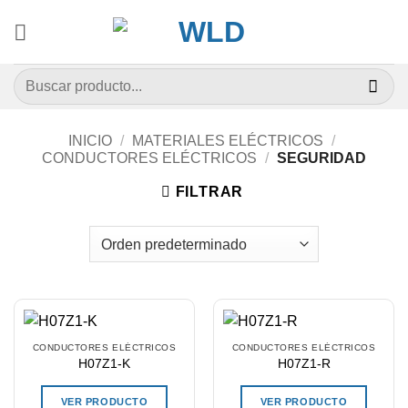
Saltar
al
contenido
Buscar
por:
INICIO
/
MATERIALES ELÉCTRICOS
/
CONDUCTORES ELÉCTRICOS
/
SEGURIDAD
FILTRAR
CONDUCTORES ELÉCTRICOS
CONDUCTORES ELÉCTRICOS
H07Z1-K
H07Z1-R
VER PRODUCTO
VER PRODUCTO