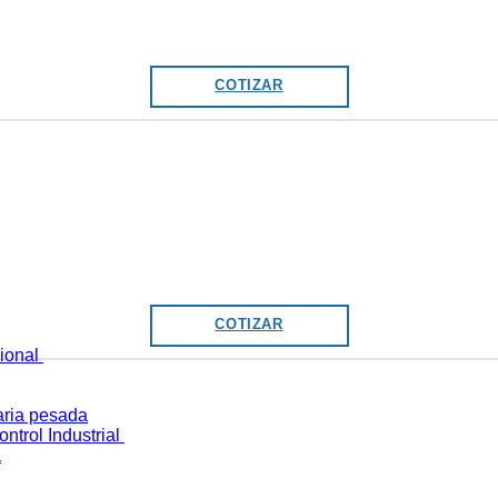
COTIZAR
COTIZAR
cional
ria pesada
ntrol Industrial
a