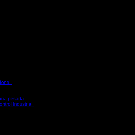
cional
ria pesada
ntrol Industrial
a