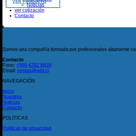
VER PRODUCTO
Noticias
ver cotización
Contacto
Somos una compañía formada por profesionales altamente cali
Contacto
Fono:
+569 4292 8839
Email:
ventas@wld.cl
NAVEGACIÓN
Inicio
Nosotros
Noticias
Contacto
POLÍTICAS
Políticas de privacidad