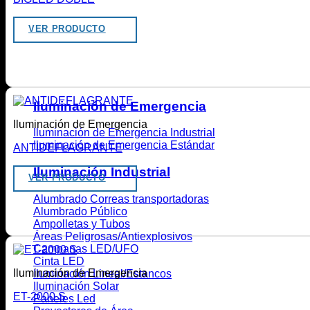
VER PRODUCTO
Iluminación de Emergencia
Iluminación de Emergencia
Iluminación de Emergencia Industrial
Iluminación de Emergencia Estándar
ANTIDEFLAGRANTE
Iluminación Industrial
VER PRODUCTO
Alumbrado Correas transportadoras
Alumbrado Público
Ampolletas y Tubos
Áreas Peligrosas/Antiexplosivos
Campanas LED/UFO
Cinta LED
Iluminación de Emergencia
Iluminación Lineal/Estancos
Iluminación Solar
ET-2000 S
Paneles Led