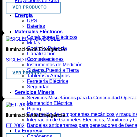
Proyectores de Área
VER PRODUCTO
Energía
UPS
Baterías
Materiales Eléctricos
Conductores Eléctricos
Mufas
Control y Potencia
Iluminación de Emergencia
Canalización
Comunicaciones
SIGLED INOX DOBLE
Instrumentos de Medición
Sistema Puesto a Tierra
VER PRODUCTO
Tableros y Armarios
Ferretería Eléctrica
Seguridad
Servicios Minería
Servicios Misceláneos para la Continuidad Opera
Mantención Eléctrica
Piping
Reparación de componentes mecánicos y maquina
Iluminación de Emergencia
Integración de Gabinetes Eléctricos, Monitoreo y Co
Bandejas antiderrames para generadores de faen
ET-2002
La Empresa
Conócenos