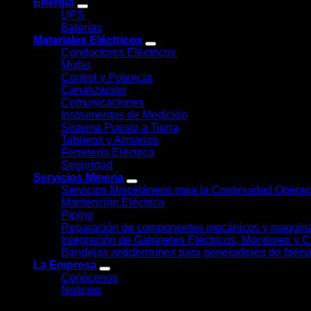
Energía
UPS
Baterías
Materiales Eléctricos
Conductores Eléctricos
Mufas
Control y Potencia
Canalización
Comunicaciones
Instrumentos de Medición
Sistema Puesto a Tierra
Tableros y Armarios
Ferretería Eléctrica
Seguridad
Servicios Minería
Servicios Misceláneos para la Continuidad Opera
Mantención Eléctrica
Piping
Reparación de componentes mecánicos y maquina
Integración de Gabinetes Eléctricos, Monitoreo y Co
Bandejas antiderrames para generadores de faen
La Empresa
Conócenos
Noticias