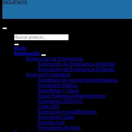
SÍGUENOS
Copyright 2026 ©
Todos los derechos reservados.
Buscar
por:
Inicio
Iluminación
Iluminación de Emergencia
Iluminación de Emergencia Industrial
Iluminación de Emergencia Estándar
Iluminación Industrial
Alumbrado de correas transportadoras
Alumbrado Público
Ampolletas y Tubos
Áreas Peligrosas/Antiexplosivos
Campanas LED/UFO
Cinta LED
Iluminación Lineal/Estancos
Iluminación Solar
Paneles Led
Proyectores de Área