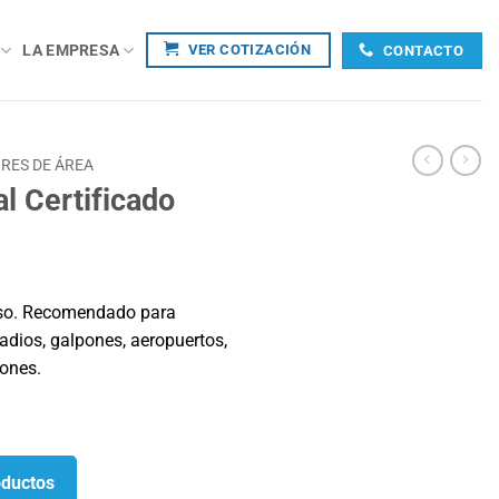
LA EMPRESA
VER COTIZACIÓN
CONTACTO
RES DE ÁREA
al Certificado
inoso. Recomendado para
adios, galpones, aeropuertos,
iones.
oductos