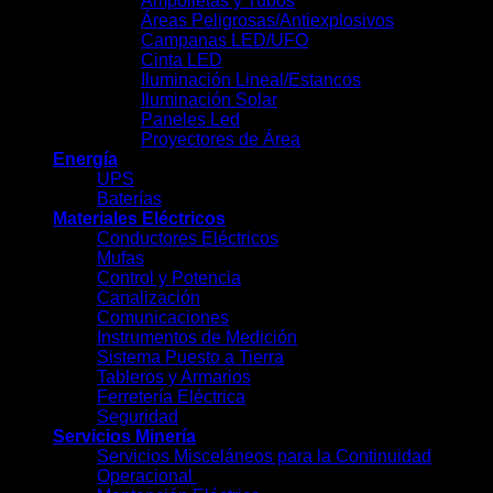
Ampolletas y Tubos
Áreas Peligrosas/Antiexplosivos
Campanas LED/UFO
Cinta LED
Iluminación Lineal/Estancos
Iluminación Solar
Paneles Led
Proyectores de Área
Energía
UPS
Baterías
Materiales Eléctricos
Conductores Eléctricos
Mufas
Control y Potencia
Canalización
Comunicaciones
Instrumentos de Medición
Sistema Puesto a Tierra
Tableros y Armarios
Ferretería Eléctrica
Seguridad
Servicios Minería
Servicios Misceláneos para la Continuidad
Operacional