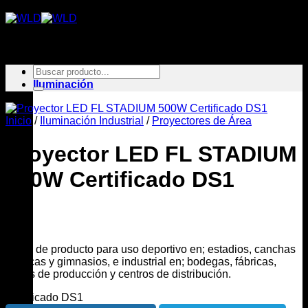
Saltar
al
contenido
Buscar
Inicio
por:
Iluminación
Inicio
/
Iluminación Industrial
/
Proyectores de Área
Proyector LED FL STADIUM
500W Certificado DS1
Línea de producto para uso deportivo en; estadios, canchas
atléticas y gimnasios, e industrial en; bodegas, fábricas,
líneas de producción y centros de distribución.
Certificado DS1