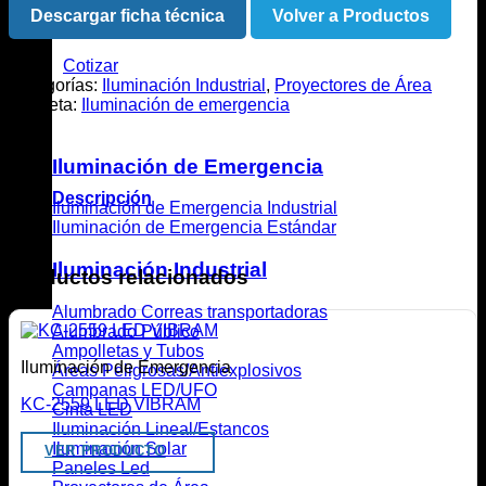
Descargar ficha técnica
Volver a Productos
Cotizar
Categorías:
Iluminación Industrial
,
Proyectores de Área
Etiqueta:
Iluminación de emergencia
Iluminación de Emergencia
Descripción
Iluminación de Emergencia Industrial
Iluminación de Emergencia Estándar
.
Iluminación Industrial
Productos relacionados
Alumbrado Correas transportadoras
Alumbrado Público
Ampolletas y Tubos
Iluminación de Emergencia
Áreas Peligrosas/Antiexplosivos
Campanas LED/UFO
KC-2559 LED VIBRAM
Cinta LED
Iluminación Lineal/Estancos
Iluminación Solar
VER PRODUCTO
Paneles Led