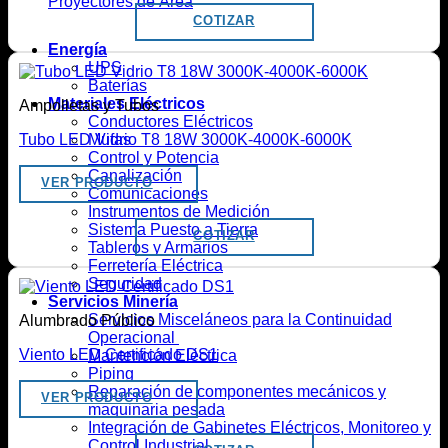
Proyectores de Área
COTIZAR
Energía
UPS
Baterías
Materiales Eléctricos
Ampolletas y Tubos
Conductores Eléctricos
Mufas
Tubo LED Vidrio T8 18W 3000K-4000K-6000K
Control y Potencia
Canalización
VER PRODUCTO
Comunicaciones
Instrumentos de Medición
Sistema Puesto a Tierra
COTIZAR
Tableros y Armarios
Ferretería Eléctrica
Seguridad
Servicios Minería
Servicios Misceláneos para la Continuidad
Alumbrado Público
Operacional
Viento LED Certificado DS1
Mantención Eléctrica
Piping
Reparación de componentes mecánicos y
VER PRODUCTO
maquinaria pesada
Integración de Gabinetes Eléctricos, Monitoreo y
Control Industrial