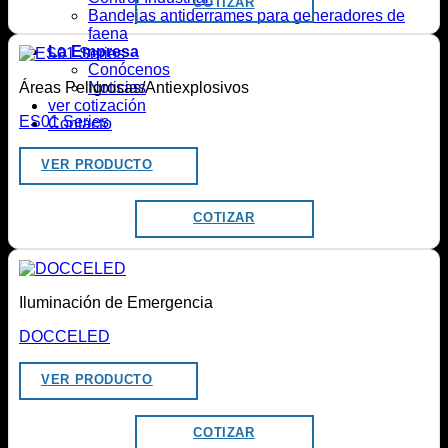
COTIZAR
Bandejas antiderrames para generadores de
faena
La Empresa
Conócenos
Noticias
Áreas Peligrosas/Antiexplosivos
ver cotización
ES01 Series
Contacto
VER PRODUCTO
COTIZAR
Iluminación de Emergencia
DOCCELED
VER PRODUCTO
COTIZAR