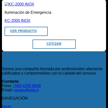
Iluminación de Emergencia
KC-2000 INOX
VER PRODUCTO
COTIZAR
Somos una compañía formada por profesionales altamente
calificados y comprometidos con la calidad del servicio.
Contacto
Fono:
+569 4292 8839
Email:
ventas@wld.cl
NAVEGACIÓN
Inicio