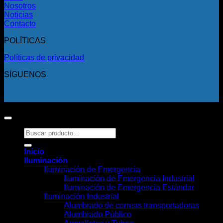
Nosotros
Noticias
Contacto
POLÍTICAS
Políticas de privacidad
SÍGUENOS
Copyright 2026 ©
Todos los derechos reservados.
Buscar
por:
Inicio
Iluminación
Iluminación de Emergencia
Iluminación de Emergencia Industrial
Iluminación de Emergencia Estándar
Iluminación Industrial
Alumbrado de correas transportadoras
Alumbrado Público