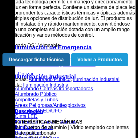
avanzada tecnología permite un manejo y direccionamiento
de la luz en forma perfecta. Contiene un sistema de placa led
con sorprendentes características térmicas y ópticas además
de múltiples opciones de distribución de luz. El producto es
de fácil instalación y rápido mantenimiento, convirtiéndose
así, en una completa solución dotada con un amplio rango
de aplicación y varios métodos de control.
Certificado DS1/ dimeable.
Iluminación de Emergencia
Iluminación de Emergencia Industrial
Descargar ficha técnica
Volver a Productos
Iluminación de Emergencia Estándar
Cotizar
Iluminación Industrial
Categorías:
Alumbrado Público
,
Iluminación Industrial
Etiqueta:
Iluminación Industrial
Alumbrado Correas transportadoras
Alumbrado Público
Ampolletas y Tubos
Áreas Peligrosas/Antiexplosivos
Campanas LED/UFO
Descripción
Cinta LED
CARACTERÍSTICAS MECÁNICAS
Iluminación Lineal/Estancos
Material : Cuerpo de aluminio | Vidrio templado con lentes
Iluminación Solar
ópticos de policarbonato
Paneles Led