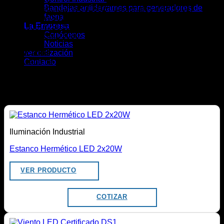
Bandejas antiderrames para generadores de
Ópticas : Estándar WS01602 | Opcionales WS01601,
faena
WS01603, WS01604, WS01605, WS01606, WS01607,
La Empresa
WS01609, WS01610, WS01611, WS01613.
Conócenos
Tipo LED : SMD3030
Noticias
Certificados
ver cotización
Certificado de seguridad eléctrica
Contacto
Certificado de contaminación lumínica
Productos relacionados
Iluminación Industrial
Estanco Hermético LED 2x20W
VER PRODUCTO
COTIZAR