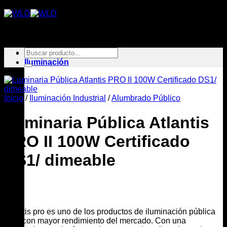
Saltar
al
contenido
Buscar
Inicio
por:
Iluminación
Inicio
/
Iluminación Industrial
/
Alumbrado Público
Luminaria Pública Atlantis
PRO II 100W Certificado
DS1/ dimeable
Atlantis pro es uno de los productos de iluminación pública
LED con mayor rendimiento del mercado. Con una