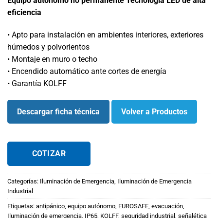
Equipo autónomo no permanente Tecnología LED de alta
eficiencia
• Apto para instalación en ambientes interiores, exteriores
húmedos y polvorientos
• Montaje en muro o techo
• Encendido automático ante cortes de energía
• Garantía KOLFF
Descargar ficha técnica
Volver a Productos
COTIZAR
Categorías:
Iluminación de Emergencia
,
Iluminación de Emergencia
Industrial
Etiquetas:
antipánico
,
equipo autónomo
,
EUROSAFE
,
evacuación
,
Iluminación de emergencia
,
IP65
,
KOLFF
,
seguridad industrial
,
señalética