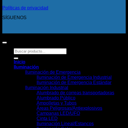
Políticas de privacidad
SÍGUENOS
Copyright 2026 ©
Todos los derechos reservados.
Buscar
por:
Inicio
Iluminación
Iluminación de Emergencia
Iluminación de Emergencia Industrial
Iluminación de Emergencia Estándar
Iluminación Industrial
Alumbrado de correas transportadoras
Alumbrado Público
Ampolletas y Tubos
Áreas Peligrosas/Antiexplosivos
Campanas LED/UFO
Cinta LED
Iluminación Lineal/Estancos