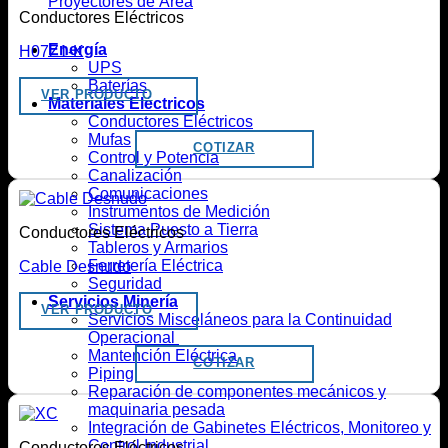
Proyectores de Área
Conductores Eléctricos
Energía
H07Z1-K
UPS
Baterías
VER PRODUCTO
Materiales Eléctricos
Conductores Eléctricos
Mufas
COTIZAR
Control y Potencia
Canalización
Comunicaciones
Instrumentos de Medición
Sistema Puesto a Tierra
Conductores Eléctricos
Tableros y Armarios
Ferretería Eléctrica
Cable Desnudo
Seguridad
Servicios Minería
VER PRODUCTO
Servicios Misceláneos para la Continuidad
Operacional
Mantención Eléctrica
COTIZAR
Piping
Reparación de componentes mecánicos y
maquinaria pesada
Integración de Gabinetes Eléctricos, Monitoreo y
Control Industrial
Conductores Eléctricos