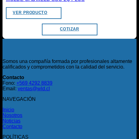
VER PRODUCTO
COTIZAR
Somos una compañía formada por profesionales altamente
calificados y comprometidos con la calidad del servicio.
Contacto
Fono:
+569 4292 8839
Email:
ventas@wld.cl
NAVEGACIÓN
Inicio
Nosotros
Noticias
Contacto
POLÍTICAS