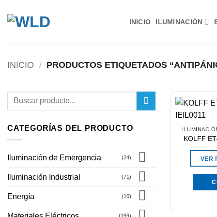
Saltar
al
INICIO
ILUMINACIÓN
contenido
INICIO
/
PRODUCTOS ETIQUETADOS “ANTIPÁNI
Buscar
por:
CATEGORÍAS DEL PRODUCTO
ILUMINACIÓ
KOLFF ET-
Iluminación de Emergencia
(24)
VER
Iluminación Industrial
(71)
C
Energía
(10)
Materiales Eléctricos
(199)