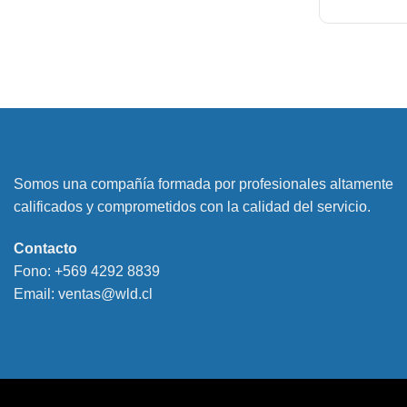
Somos una compañía formada por profesionales altamente
calificados y comprometidos con la calidad del servicio.
Contacto
Fono:
+569 4292 8839
Email:
ventas@wld.cl