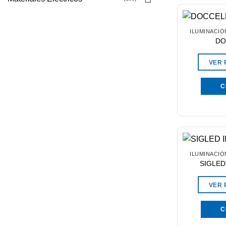
ILUMINACIÓ
DO
VER
C
ILUMINACIÓ
SIGLED
VER
C