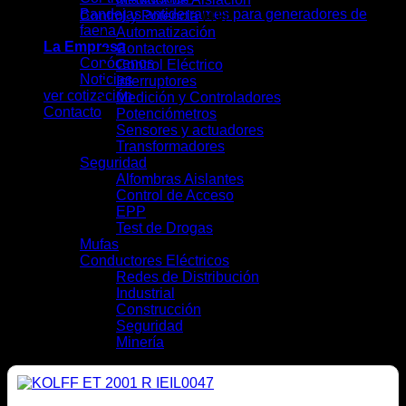
Bandejas antiderrames para generadores de
Control y Potencia
(41)
faena
Automatización
(7)
La Empresa
Contactores
(4)
Conócenos
Control Eléctrico
(5)
Noticias
Interruptores
(13)
ver cotización
Medición y Controladores
(6)
Contacto
Potenciómetros
(1)
Sensores y actuadores
(3)
Transformadores
(2)
Seguridad
(9)
Alfombras Aislantes
(2)
Control de Acceso
(2)
EPP
(4)
Test de Drogas
(1)
Mufas
(4)
Conductores Eléctricos
(28)
Redes de Distribución
(10)
Industrial
(16)
Construcción
(12)
Seguridad
(6)
Minería
(10)