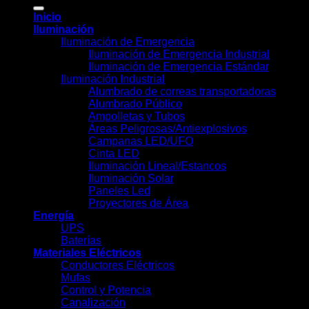
por:
Inicio
Iluminación
Iluminación de Emergencia
Iluminación de Emergencia Industrial
Iluminación de Emergencia Estándar
Iluminación Industrial
Alumbrado de correas transportadoras
Alumbrado Público
Ampolletas y Tubos
Áreas Peligrosas/Antiexplosivos
Campanas LED/UFO
Cinta LED
Iluminación Lineal/Estancos
Iluminación Solar
Paneles Led
Proyectores de Área
Energía
UPS
Baterías
Materiales Eléctricos
Conductores Eléctricos
Mufas
Control y Potencia
Canalización