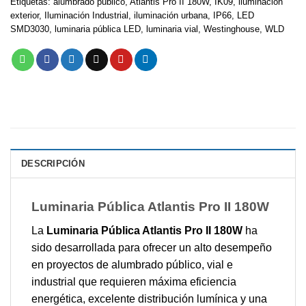
Etiquetas:
alumbrado público
,
Atlantis Pro II 180W
,
IK09
,
iluminación
exterior
,
Iluminación Industrial
,
iluminación urbana
,
IP66
,
LED
SMD3030
,
luminaria pública LED
,
luminaria vial
,
Westinghouse
,
WLD
DESCRIPCIÓN
Luminaria Pública Atlantis Pro II 180W
La
Luminaria Pública Atlantis Pro II 180W
ha
sido desarrollada para ofrecer un alto desempeño
en proyectos de alumbrado público, vial e
industrial que requieren máxima eficiencia
energética, excelente distribución lumínica y una