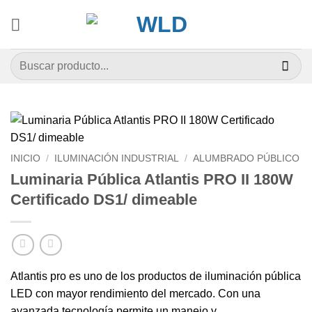
Saltar
al
contenido
Buscar
por:
INICIO
/
ILUMINACIÓN INDUSTRIAL
/
ALUMBRADO PÚBLICO
Luminaria Pública Atlantis PRO II 180W
Certificado DS1/ dimeable
Atlantis pro es uno de los productos de iluminación pública
LED con mayor rendimiento del mercado. Con una
avanzada tecnología permite un manejo y