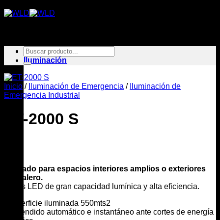
Saltar
al
contenido
Buscar
Inicio
por:
Iluminación
Inicio
/
Iluminación de Emergencia
/
Iluminación de
Emergencia Industrial
ET-2000 S
Indicado para espacios interiores amplios o exteriores
bajo alero.
Focos LED de gran capacidad lumínica y alta eficiencia.
*Superficie iluminada 550mts2
*Encendido automático e instantáneo ante cortes de energía