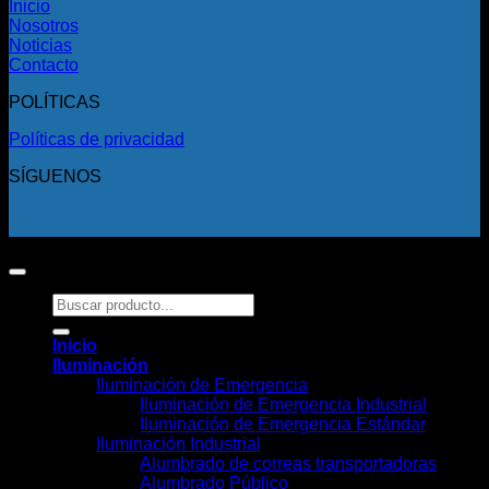
Inicio
Nosotros
Noticias
Contacto
POLÍTICAS
Políticas de privacidad
SÍGUENOS
Copyright 2026 ©
Todos los derechos reservados.
Buscar
por:
Inicio
Iluminación
Iluminación de Emergencia
Iluminación de Emergencia Industrial
Iluminación de Emergencia Estándar
Iluminación Industrial
Alumbrado de correas transportadoras
Alumbrado Público