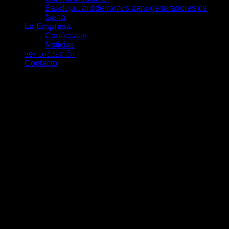
Una lámpara de emergencia
KOLFF
tiene como principal
Bandejas antiderrames para generadores de
finalidad proporcionar luz y guía en vías de evacuación, para
faena
que se pueda desocupar un establecimiento o lugar de
La Empresa
trabajo con seguridad y calma.
Conócenos
Noticias
Alta confiabilidad
ver cotización
Contacto
Este sistema de emergencia respalda a las empresas y
diversas instalaciones que requieren de un sistema de
soporte en el alumbrado y seguridad ante cortes de energía
eléctrica.
Durabilidad
KOLFF
ofrece productos eficientes, que a su vez reducen el
consumo de energía y cuya calidad y resistencia son para
toda la vida.
Características técnicas
Marca:
KOLFF.
Modelo:
ET-2000 S.
Tipo:
Equipo autónomo de iluminación de emergencia.