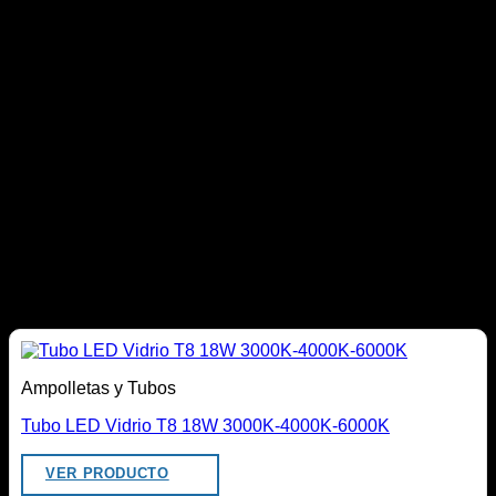
Edificios públicos.
Rutas de evacuación y zonas antipánico.
¿Por qué elegir WLD?
En WLD ofrecemos soluciones de iluminación de
emergencia para proyectos industriales, comerciales e
institucionales. Contamos con productos KOLFF de alta
calidad y asesoría técnica especializada para ayudarte a
seleccionar el equipo más adecuado para las necesidades
de tu proyecto, garantizando seguridad, continuidad
operacional y cumplimiento de la normativa vigente.
Productos relacionados
Ampolletas y Tubos
Tubo LED Vidrio T8 18W 3000K-4000K-6000K
VER PRODUCTO