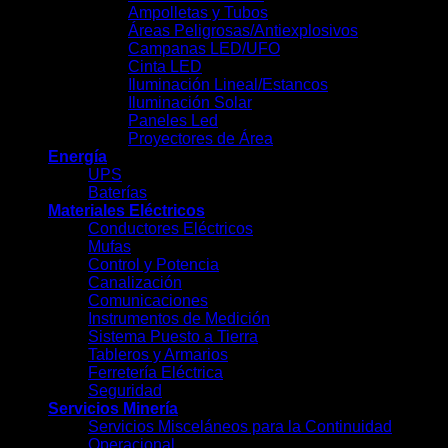
Ampolletas y Tubos
Áreas Peligrosas/Antiexplosivos
Campanas LED/UFO
Cinta LED
Iluminación Lineal/Estancos
Iluminación Solar
Paneles Led
Proyectores de Área
Energía
UPS
Baterías
Materiales Eléctricos
Conductores Eléctricos
Mufas
Control y Potencia
Canalización
Comunicaciones
Instrumentos de Medición
Sistema Puesto a Tierra
Tableros y Armarios
Ferretería Eléctrica
Seguridad
Servicios Minería
Servicios Misceláneos para la Continuidad
Operacional