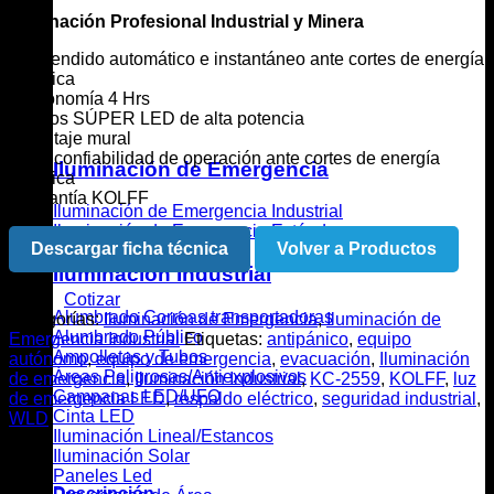
Iluminación Profesional Industrial y Minera
• Encendido automático e instantáneo ante cortes de energía
eléctrica
• Autonomía 4 Hrs
• Focos SÚPER LED de alta potencia
• Montaje mural
• Alta confiabilidad de operación ante cortes de energía
Iluminación de Emergencia
eléctrica
• Garantía KOLFF
Iluminación de Emergencia Industrial
Iluminación de Emergencia Estándar
Descargar ficha técnica
Volver a Productos
Iluminación Industrial
Cotizar
Alumbrado Correas transportadoras
Categorías:
Iluminación de Emergencia
,
Iluminación de
Alumbrado Público
Emergencia Industrial
Etiquetas:
antipánico
,
equipo
Ampolletas y Tubos
autónomo
,
equipo de emergencia
,
evacuación
,
Iluminación
Áreas Peligrosas/Antiexplosivos
de emergencia
,
Iluminación Industrial
,
KC-2559
,
KOLFF
,
luz
Campanas LED/UFO
de emergencia LED
,
respaldo eléctrico
,
seguridad industrial
,
Cinta LED
WLD
Iluminación Lineal/Estancos
Iluminación Solar
Paneles Led
Descripción