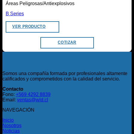
Áreas Peligrosas/Antiexplosivos
B Series
VER PRODUCTO
COTIZAR
Somos una compañía formada por profesionales altamente
calificados y comprometidos con la calidad del servicio.
Contacto
Fono:
+569 4292 8839
Email:
ventas@wld.cl
NAVEGACIÓN
Inicio
Nosotros
Noticias