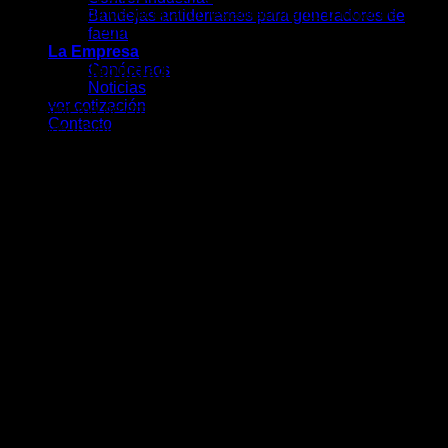
que se pueda desocupar un establecimiento o lugar de
Bandejas antiderrames para generadores de
trabajo con seguridad y calma.
faena
La Empresa
Alta confiabilidad
Conócenos
Noticias
ver cotización
Este sistema de emergencia respalda a las empresas y
Contacto
diversas instalaciones que requieren de un sistema de
soporte en el alumbrado y seguridad ante cortes de energía
eléctrica.
Durabilidad
KOLFF
ofrece productos eficientes, que a su vez reducen el
consumo de energía y cuya calidad y resistencia son para
toda la vida.
Características técnicas
Marca:
KOLFF.
Modelo:
KC-2559.
Tipo:
Equipo autónomo de iluminación de emergencia.
Tecnología:
LED de alta eficiencia.
Aplicación:
Evacuación, antipánico y trabajos