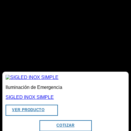
¿Por qué elegir WLD?
En WLD ofrecemos soluciones de iluminación de
emergencia para proyectos industriales, comerciales e
institucionales. Contamos con productos KOLFF de alta
calidad y asesoría técnica especializada para ayudarte a
seleccionar el equipo más adecuado según las necesidades
de tu proyecto, garantizando seguridad, continuidad
operacional y cumplimiento de la normativa vigente.
Productos relacionados
Iluminación de Emergencia
SIGLED INOX SIMPLE
VER PRODUCTO
COTIZAR