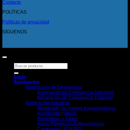
Contacto
POLÍTICAS
Políticas de privacidad
SÍGUENOS
Copyright 2026 ©
Todos los derechos reservados.
Buscar
por:
Inicio
Iluminación
Iluminación de Emergencia
Iluminación de Emergencia Industrial
Iluminación de Emergencia Estándar
Iluminación Industrial
Alumbrado de correas transportadoras
Alumbrado Público
Ampolletas y Tubos
Áreas Peligrosas/Antiexplosivos
Campanas LED/UFO