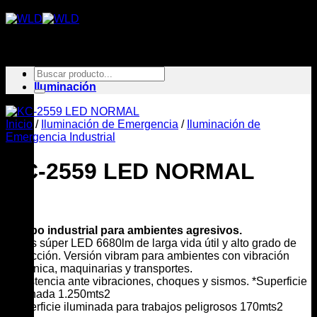
Saltar
al
contenido
Buscar
Inicio
por:
Iluminación
Inicio
/
Iluminación de Emergencia
/
Iluminación de
Emergencia Industrial
KC-2559 LED NORMAL
Equipo industrial para ambientes agresivos.
Focos súper LED 6680lm de larga vida útil y alto grado de
protección. Versión vibram para ambientes con vibración
mecánica, maquinarias y transportes.
Resistencia ante vibraciones, choques y sismos. *Superficie
iluminada 1.250mts2
*Superficie iluminada para trabajos peligrosos 170mts2