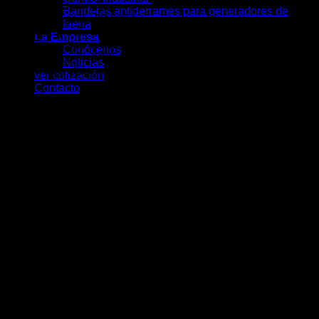
Libre de Flicker.
Bandejas antiderrames para generadores de
Vida útil de
50.000 horas
.
faena
Cuerpo de aluminio color blanco.
La Empresa
Difusor de policarbonato.
Conócenos
Protección IP20.
Noticias
Clase eléctrica II.
ver cotización
Contacto
Aplicaciones
Ideal para iluminar:
Oficinas.
Salas de reuniones.
Hospitales y clínicas.
Centros educacionales.
Retail.
Supermercados.
Bibliotecas.
Pasillos.
Recepciones.
Edificios corporativos.
Beneficios