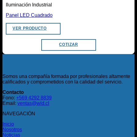
Iluminación Industrial
Panel LED Cuadrado
VER PRODUCTO
COTIZAR
Somos una compañía formada por profesionales altamente
calificados y comprometidos con la calidad del servicio.
Contacto
Fono:
+569 4292 8839
Email:
ventas@wld.cl
NAVEGACIÓN
Inicio
Nosotros
Noticias