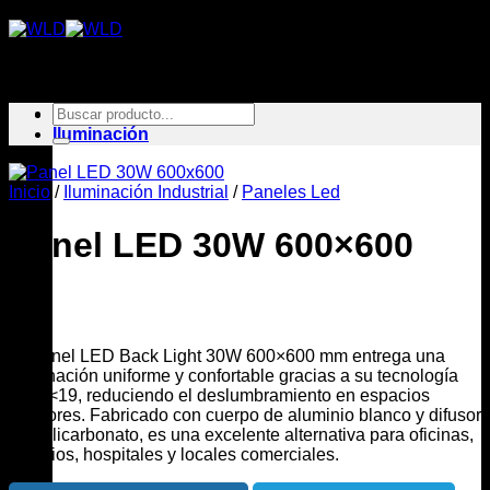
Saltar
al
contenido
Buscar
Inicio
por:
Iluminación
Inicio
/
Iluminación Industrial
/
Paneles Led
Panel LED 30W 600×600
El Panel LED Back Light 30W 600×600 mm entrega una
iluminación uniforme y confortable gracias a su tecnología
UGR<19, reduciendo el deslumbramiento en espacios
interiores. Fabricado con cuerpo de aluminio blanco y difusor
de policarbonato, es una excelente alternativa para oficinas,
colegios, hospitales y locales comerciales.