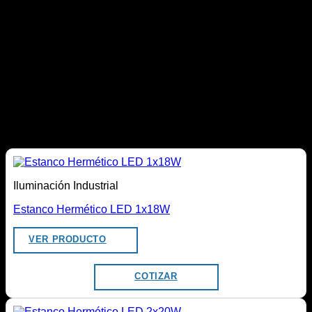
Iluminación uniforme y de alta calidad.
Reduce el deslumbramiento gracias a UGR<19.
Mayor confort visual para largas jornadas.
Excelente eficiencia energética.
Encendido instantáneo.
Bajo mantenimiento.
Larga vida útil de 50.000 horas.
Compatible con cielos modulares de 600×600 mm.
Productos relacionados
Iluminación Industrial
Estanco Hermético LED 1x18W
VER PRODUCTO
COTIZAR