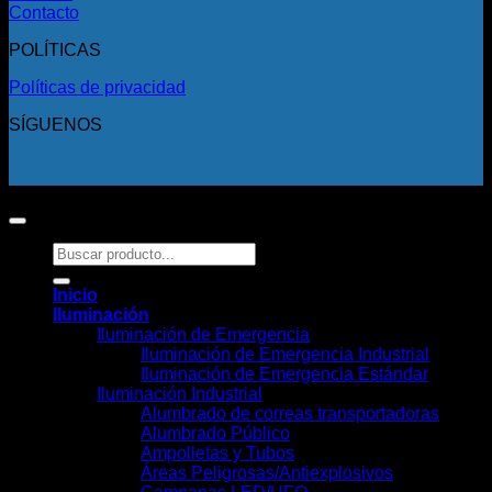
Contacto
POLÍTICAS
Políticas de privacidad
SÍGUENOS
Copyright 2026 ©
Todos los derechos reservados.
Buscar
por:
Inicio
Iluminación
Iluminación de Emergencia
Iluminación de Emergencia Industrial
Iluminación de Emergencia Estándar
Iluminación Industrial
Alumbrado de correas transportadoras
Alumbrado Público
Ampolletas y Tubos
Áreas Peligrosas/Antiexplosivos