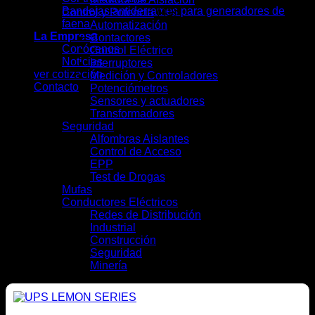
Bandejas antiderrames para generadores de
Control y Potencia
(41)
faena
Automatización
(7)
La Empresa
Contactores
(4)
Conócenos
Control Eléctrico
(5)
Noticias
Interruptores
(13)
ver cotización
Medición y Controladores
(6)
Contacto
Potenciómetros
(1)
Sensores y actuadores
(3)
Transformadores
(2)
Seguridad
(9)
Alfombras Aislantes
(2)
Control de Acceso
(2)
EPP
(4)
Test de Drogas
(1)
Mufas
(4)
Conductores Eléctricos
(28)
Redes de Distribución
(10)
Industrial
(16)
Construcción
(12)
Seguridad
(6)
Minería
(10)