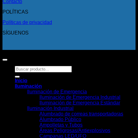
Contacto
POLÍTICAS
Políticas de privacidad
SÍGUENOS
Copyright 2026 ©
Todos los derechos reservados.
Buscar
por:
Inicio
Iluminación
Iluminación de Emergencia
Iluminación de Emergencia Industrial
Iluminación de Emergencia Estándar
Iluminación Industrial
Alumbrado de correas transportadoras
Alumbrado Público
Ampolletas y Tubos
Áreas Peligrosas/Antiexplosivos
Campanas LED/UFO