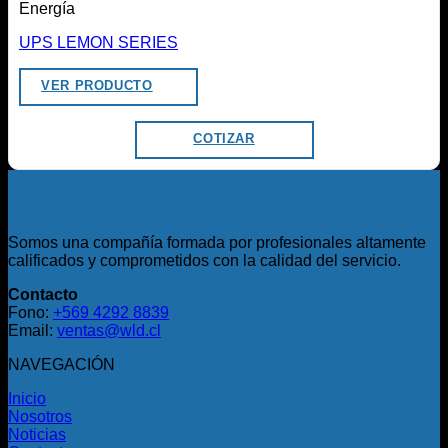
Energía
UPS LEMON SERIES
VER PRODUCTO
COTIZAR
Somos una compañía formada por profesionales altamente
calificados y comprometidos con la calidad del servicio.
Contacto
Fono:
+569 4292 8839
Email:
ventas@wld.cl
NAVEGACIÓN
Inicio
Nosotros
Noticias