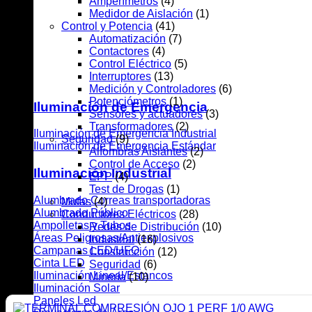
Amperímetros
(4)
Medidor de Aislación
(1)
Control y Potencia
(41)
Automatización
(7)
Contactores
(4)
Control Eléctrico
(5)
Interruptores
(13)
Medición y Controladores
(6)
Potenciómetros
(1)
Iluminación de Emergencia
Sensores y actuadores
(3)
Transformadores
(2)
Iluminación de Emergencia Industrial
Seguridad
(9)
Iluminación de Emergencia Estándar
Alfombras Aislantes
(2)
Control de Acceso
(2)
Iluminación Industrial
EPP
(4)
Test de Drogas
(1)
Alumbrado Correas transportadoras
Mufas
(4)
Alumbrado Público
Conductores Eléctricos
(28)
Ampolletas y Tubos
Redes de Distribución
(10)
Áreas Peligrosas/Antiexplosivos
Industrial
(16)
Campanas LED/UFO
Construcción
(12)
Cinta LED
Seguridad
(6)
Iluminación Lineal/Estancos
Minería
(10)
Iluminación Solar
Paneles Led