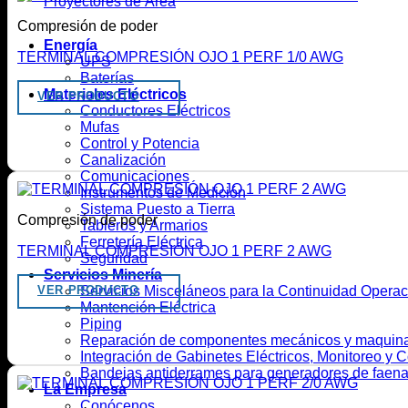
Proyectores de Área
Compresión de poder
Energía
TERMINAL COMPRESIÓN OJO 1 PERF 1/0 AWG
UPS
Baterías
Materiales Eléctricos
VER PRODUCTO
Conductores Eléctricos
Mufas
Control y Potencia
Canalización
Comunicaciones
Instrumentos de Medición
Sistema Puesto a Tierra
Compresión de poder
Tableros y Armarios
Ferretería Eléctrica
TERMINAL COMPRESIÓN OJO 1 PERF 2 AWG
Seguridad
Servicios Minería
Servicios Misceláneos para la Continuidad Opera
VER PRODUCTO
Mantención Eléctrica
Piping
Reparación de componentes mecánicos y maquina
Integración de Gabinetes Eléctricos, Monitoreo y Co
Bandejas antiderrames para generadores de faen
La Empresa
Conócenos