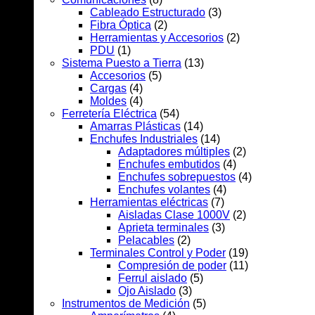
Cableado Estructurado
(3)
Fibra Óptica
(2)
Herramientas y Accesorios
(2)
PDU
(1)
Sistema Puesto a Tierra
(13)
Accesorios
(5)
Cargas
(4)
Moldes
(4)
Ferretería Eléctrica
(54)
Amarras Plásticas
(14)
Enchufes Industriales
(14)
Adaptadores múltiples
(2)
Enchufes embutidos
(4)
Enchufes sobrepuestos
(4)
Enchufes volantes
(4)
Herramientas eléctricas
(7)
Aisladas Clase 1000V
(2)
Aprieta terminales
(3)
Pelacables
(2)
Terminales Control y Poder
(19)
Compresión de poder
(11)
Ferrul aislado
(5)
Ojo Aislado
(3)
Instrumentos de Medición
(5)