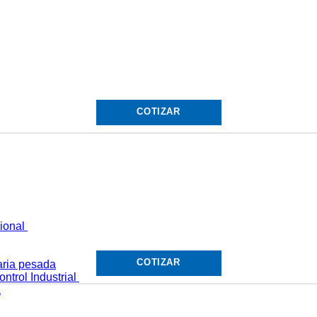
COTIZAR
cional
COTIZAR
ria pesada
ntrol Industrial
a