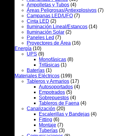
Ampolletas y Tubos
(4)
Áreas Peligrosas/Antiexplosivos
(7)
Campanas LED/UFO
(7)
Cinta LED
(2)
Iluminación Lineal/Estancos
(14)
Iluminación Solar
(2)
Paneles Led
(7)
Proyectores de Área
(16)
Energía
(10)
UPS
(9)
Monofásicas
(8)
Trifásicas
(1)
Baterías
(1)
Materiales Eléctricos
(199)
Tableros y Armarios
(17)
Autosoportados
(4)
Empotrados
(5)
Sobrepuestos
(4)
Tableros de Faena
(4)
Canalización
(20)
Escalerillas y Bandejas
(4)
Fitting
(6)
Montaje
(7)
Tuberías
(3)
Comunicaciones
(8)