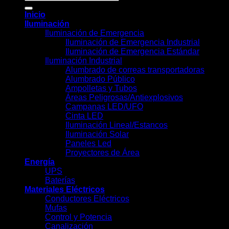
por:
Inicio
Iluminación
Iluminación de Emergencia
Iluminación de Emergencia Industrial
Iluminación de Emergencia Estándar
Iluminación Industrial
Alumbrado de correas transportadoras
Alumbrado Público
Ampolletas y Tubos
Áreas Peligrosas/Antiexplosivos
Campanas LED/UFO
Cinta LED
Iluminación Lineal/Estancos
Iluminación Solar
Paneles Led
Proyectores de Área
Energía
UPS
Baterías
Materiales Eléctricos
Conductores Eléctricos
Mufas
Control y Potencia
Canalización