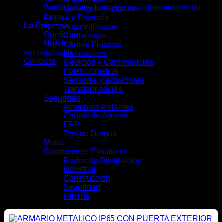
Bandejas antiderrames para generadores de
Medidor de Aislación
(1)
faena
Control y Potencia
(41)
La Empresa
Automatización
(7)
Conócenos
Contactores
(4)
Noticias
Control Eléctrico
(5)
ver cotización
Interruptores
(13)
Contacto
Medición y Controladores
(6)
Potenciómetros
(1)
Sensores y actuadores
(3)
Transformadores
(2)
Seguridad
(9)
Alfombras Aislantes
(2)
Control de Acceso
(2)
EPP
(4)
Test de Drogas
(1)
Mufas
(4)
Conductores Eléctricos
(28)
Redes de Distribución
(10)
Industrial
(16)
Construcción
(12)
Seguridad
(6)
Minería
(10)