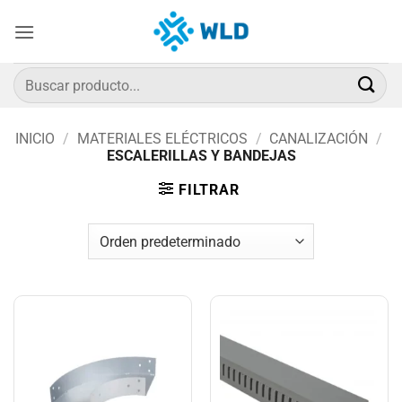
Saltar
al
contenido
Buscar
por:
INICIO
/
MATERIALES ELÉCTRICOS
/
CANALIZACIÓN
/
ESCALERILLAS Y BANDEJAS
FILTRAR