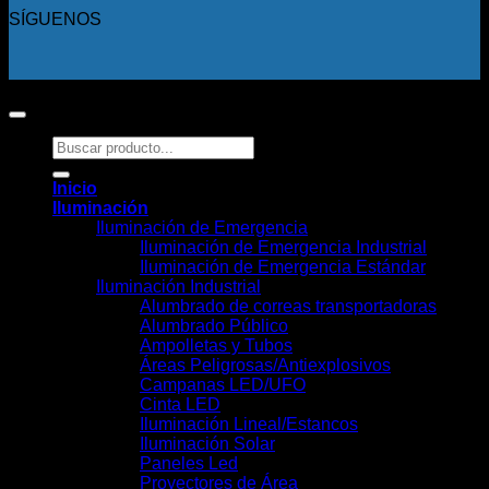
SÍGUENOS
Copyright 2026 ©
Todos los derechos reservados.
Buscar
por:
Inicio
Iluminación
Iluminación de Emergencia
Iluminación de Emergencia Industrial
Iluminación de Emergencia Estándar
Iluminación Industrial
Alumbrado de correas transportadoras
Alumbrado Público
Ampolletas y Tubos
Áreas Peligrosas/Antiexplosivos
Campanas LED/UFO
Cinta LED
Iluminación Lineal/Estancos
Iluminación Solar
Paneles Led
Proyectores de Área