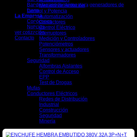
Bandejas antiderrames para generadores de
Medidor de Aislación
(1)
faena
Control y Potencia
(41)
La Empresa
Automatización
(7)
Conócenos
Contactores
(4)
Noticias
Control Eléctrico
(5)
ver cotización
Interruptores
(13)
Contacto
Medición y Controladores
(6)
Potenciómetros
(1)
Sensores y actuadores
(3)
Transformadores
(2)
Seguridad
(9)
Alfombras Aislantes
(2)
Control de Acceso
(2)
EPP
(4)
Test de Drogas
(1)
Mufas
(4)
Conductores Eléctricos
(28)
Redes de Distribución
(10)
Industrial
(16)
Construcción
(12)
Seguridad
(6)
Minería
(10)