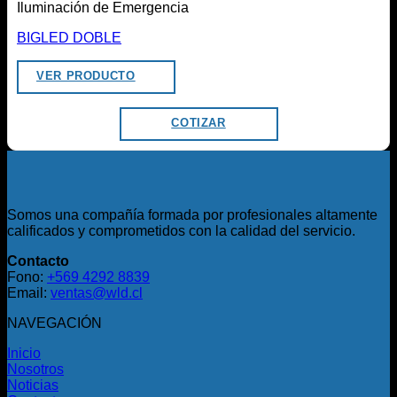
Iluminación de Emergencia
BIGLED DOBLE
VER PRODUCTO
COTIZAR
Somos una compañía formada por profesionales altamente
calificados y comprometidos con la calidad del servicio.
Contacto
Fono:
+569 4292 8839
Email:
ventas@wld.cl
NAVEGACIÓN
Inicio
Nosotros
Noticias