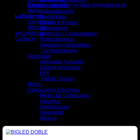
Bandejas antiderrames para generadores de
Control y Potencia
(41)
faena
Automatización
(7)
La Empresa
Contactores
(4)
Conócenos
Control Eléctrico
(5)
Noticias
Interruptores
(13)
ver cotización
Medición y Controladores
(6)
Contacto
Potenciómetros
(1)
Sensores y actuadores
(3)
Transformadores
(2)
Seguridad
(9)
Alfombras Aislantes
(2)
Control de Acceso
(2)
EPP
(4)
Test de Drogas
(1)
Mufas
(4)
Conductores Eléctricos
(28)
Redes de Distribución
(10)
Industrial
(16)
Construcción
(12)
Seguridad
(6)
Minería
(10)