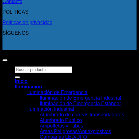
Contacto
POLÍTICAS
Políticas de privacidad
SÍGUENOS
Copyright 2026 ©
Todos los derechos reservados.
Buscar
por:
Inicio
Iluminación
Iluminación de Emergencia
Iluminación de Emergencia Industrial
Iluminación de Emergencia Estándar
Iluminación Industrial
Alumbrado de correas transportadoras
Alumbrado Público
Ampolletas y Tubos
Áreas Peligrosas/Antiexplosivos
Campanas LED/UFO