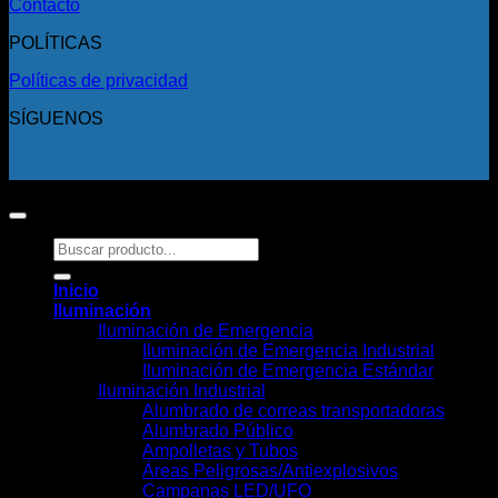
Contacto
POLÍTICAS
Políticas de privacidad
SÍGUENOS
Copyright 2026 ©
Todos los derechos reservados.
Buscar
por:
Inicio
Iluminación
Iluminación de Emergencia
Iluminación de Emergencia Industrial
Iluminación de Emergencia Estándar
Iluminación Industrial
Alumbrado de correas transportadoras
Alumbrado Público
Ampolletas y Tubos
Áreas Peligrosas/Antiexplosivos
Campanas LED/UFO