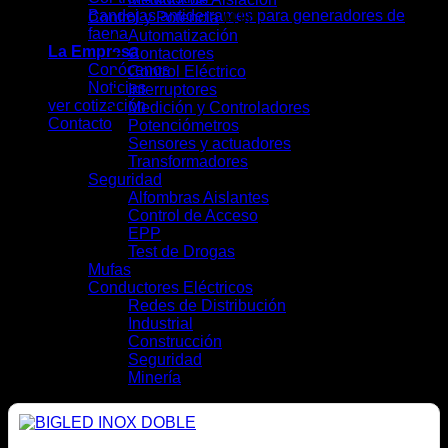
Bandejas antiderrames para generadores de
Control y Potencia
(41)
faena
Automatización
(7)
La Empresa
Contactores
(4)
Conócenos
Control Eléctrico
(5)
Noticias
Interruptores
(13)
ver cotización
Medición y Controladores
(6)
Contacto
Potenciómetros
(1)
Sensores y actuadores
(3)
Transformadores
(2)
Seguridad
(9)
Alfombras Aislantes
(2)
Control de Acceso
(2)
EPP
(4)
Test de Drogas
(1)
Mufas
(4)
Conductores Eléctricos
(28)
Redes de Distribución
(10)
Industrial
(16)
Construcción
(12)
Seguridad
(6)
Minería
(10)