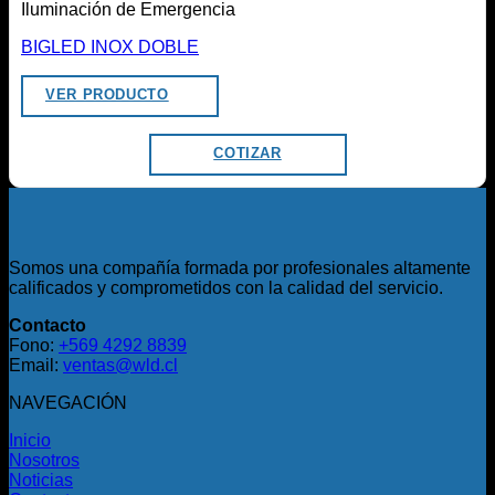
Iluminación de Emergencia
BIGLED INOX DOBLE
VER PRODUCTO
COTIZAR
Somos una compañía formada por profesionales altamente
calificados y comprometidos con la calidad del servicio.
Contacto
Fono:
+569 4292 8839
Email:
ventas@wld.cl
NAVEGACIÓN
Inicio
Nosotros
Noticias