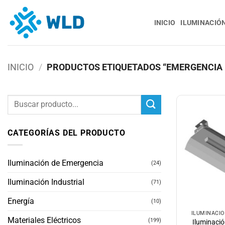
Saltar
al
INICIO
ILUMINACIÓ
contenido
INICIO
/
PRODUCTOS ETIQUETADOS “EMERGENCIA 
Buscar
por:
CATEGORÍAS DEL PRODUCTO
Iluminación de Emergencia
(24)
Iluminación Industrial
(71)
Energía
(10)
ILUMINACI
Materiales Eléctricos
(199)
Iluminaci