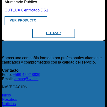
Alumbrado Público
OUTLUX Certificado DS1
VER PRODUCTO
COTIZAR
Somos una compañía formada por profesionales altamente
calificados y comprometidos con la calidad del servicio.
Contacto
Fono:
+569 4292 8839
Email:
ventas@wld.cl
NAVEGACIÓN
Inicio
Nosotros
Noticias