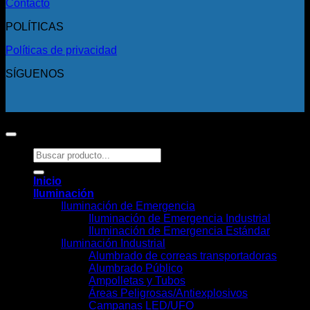
Contacto
POLÍTICAS
Políticas de privacidad
SÍGUENOS
Copyright 2026 ©
Todos los derechos reservados.
Buscar
por:
Inicio
Iluminación
Iluminación de Emergencia
Iluminación de Emergencia Industrial
Iluminación de Emergencia Estándar
Iluminación Industrial
Alumbrado de correas transportadoras
Alumbrado Público
Ampolletas y Tubos
Áreas Peligrosas/Antiexplosivos
Campanas LED/UFO