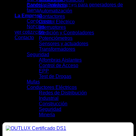
Bandejas antiderrames para generadores de
Control y Potencia
(41)
faena
Automatización
(7)
La Empresa
Contactores
(4)
Conócenos
Control Eléctrico
(5)
Noticias
Interruptores
(13)
ver cotización
Medición y Controladores
(6)
Contacto
Potenciómetros
(1)
Sensores y actuadores
(3)
Transformadores
(2)
Seguridad
(9)
Alfombras Aislantes
(2)
Control de Acceso
(2)
EPP
(4)
Test de Drogas
(1)
Mufas
(4)
Conductores Eléctricos
(28)
Redes de Distribución
(10)
Industrial
(16)
Construcción
(12)
Seguridad
(6)
Minería
(10)