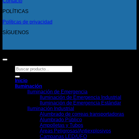
Contacto
POLÍTICAS
Políticas de privacidad
SÍGUENOS
Copyright 2026 ©
Todos los derechos reservados.
Buscar
por:
Inicio
Iluminación
Iluminación de Emergencia
Iluminación de Emergencia Industrial
Iluminación de Emergencia Estándar
Iluminación Industrial
Alumbrado de correas transportadoras
Alumbrado Público
Ampolletas y Tubos
Áreas Peligrosas/Antiexplosivos
Campanas LED/UFO