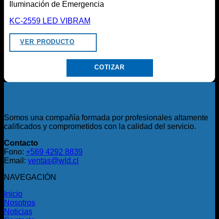
Iluminación de Emergencia
KC-2559 LED VIBRAM
VER PRODUCTO
COTIZAR
Somos una compañía formada por profesionales altamente
calificados y comprometidos con la calidad del servicio.
Contacto
Fono:
+569 4292 8839
Email:
ventas@wld.cl
NAVEGACIÓN
Inicio
Nosotros
Noticias