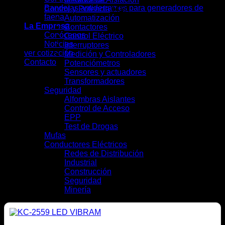
Bandejas antiderrames para generadores de
Control y Potencia
(41)
faena
Automatización
(7)
La Empresa
Contactores
(4)
Conócenos
Control Eléctrico
(5)
Noticias
Interruptores
(13)
ver cotización
Medición y Controladores
(6)
Contacto
Potenciómetros
(1)
Sensores y actuadores
(3)
Transformadores
(2)
Seguridad
(9)
Alfombras Aislantes
(2)
Control de Acceso
(2)
EPP
(4)
Test de Drogas
(1)
Mufas
(4)
Conductores Eléctricos
(28)
Redes de Distribución
(10)
Industrial
(16)
Construcción
(12)
Seguridad
(6)
Minería
(10)