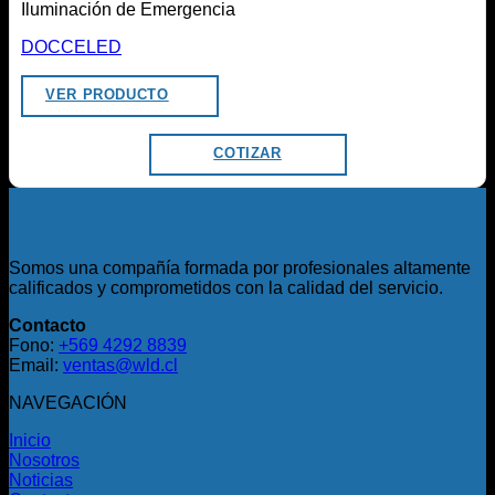
Iluminación de Emergencia
DOCCELED
VER PRODUCTO
COTIZAR
Somos una compañía formada por profesionales altamente
calificados y comprometidos con la calidad del servicio.
Contacto
Fono:
+569 4292 8839
Email:
ventas@wld.cl
NAVEGACIÓN
Inicio
Nosotros
Noticias