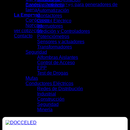
Bandejas antiderrames para generadores de
Control y Potencia
(41)
faena
Automatización
(7)
La Empresa
Contactores
(4)
Conócenos
Control Eléctrico
(5)
Noticias
Interruptores
(13)
ver cotización
Medición y Controladores
(6)
Contacto
Potenciómetros
(1)
Sensores y actuadores
(3)
Transformadores
(2)
Seguridad
(9)
Alfombras Aislantes
(2)
Control de Acceso
(2)
EPP
(4)
Test de Drogas
(1)
Mufas
(4)
Conductores Eléctricos
(28)
Redes de Distribución
(10)
Industrial
(16)
Construcción
(12)
Seguridad
(6)
Minería
(10)