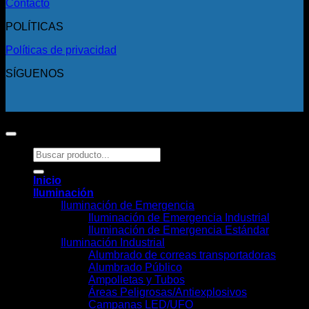
Contacto
POLÍTICAS
Políticas de privacidad
SÍGUENOS
Copyright 2026 ©
Todos los derechos reservados.
Buscar
por:
Inicio
Iluminación
Iluminación de Emergencia
Iluminación de Emergencia Industrial
Iluminación de Emergencia Estándar
Iluminación Industrial
Alumbrado de correas transportadoras
Alumbrado Público
Ampolletas y Tubos
Áreas Peligrosas/Antiexplosivos
Campanas LED/UFO