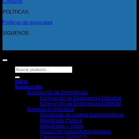
Contacto
POLÍTICAS
Políticas de privacidad
SÍGUENOS
Copyright 2026 ©
Todos los derechos reservados.
Buscar
por:
Inicio
Iluminación
Iluminación de Emergencia
Iluminación de Emergencia Industrial
Iluminación de Emergencia Estándar
Iluminación Industrial
Alumbrado de correas transportadoras
Alumbrado Público
Ampolletas y Tubos
Áreas Peligrosas/Antiexplosivos
Campanas LED/UFO