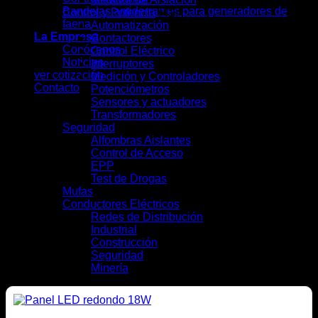
Bandejas antiderrames para generadores de
Control y Potencia
(41)
faena
Automatización
(7)
La Empresa
Contactores
(4)
Conócenos
Control Eléctrico
(5)
Noticias
Interruptores
(13)
ver cotización
Medición y Controladores
(6)
Contacto
Potenciómetros
(1)
Sensores y actuadores
(3)
Transformadores
(2)
Seguridad
(9)
Alfombras Aislantes
(2)
Control de Acceso
(2)
EPP
(4)
Test de Drogas
(1)
Mufas
(4)
Conductores Eléctricos
(28)
Redes de Distribución
(10)
Industrial
(16)
Construcción
(12)
Seguridad
(6)
Minería
(10)