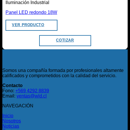
Iluminación Industrial
Panel LED redondo 18W
VER PRODUCTO
COTIZAR
Somos una compañía formada por profesionales altamente
calificados y comprometidos con la calidad del servicio.
Contacto
Fono:
+569 4292 8839
Email:
ventas@wld.cl
NAVEGACIÓN
Inicio
Nosotros
Noticias