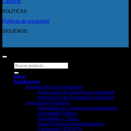
Contacto
POLÍTICAS
Políticas de privacidad
SÍGUENOS
Copyright 2026 ©
Todos los derechos reservados.
Buscar
por:
Inicio
Iluminación
Iluminación de Emergencia
Iluminación de Emergencia Industrial
Iluminación de Emergencia Estándar
Iluminación Industrial
Alumbrado de correas transportadoras
Alumbrado Público
Ampolletas y Tubos
Áreas Peligrosas/Antiexplosivos
Campanas LED/UFO