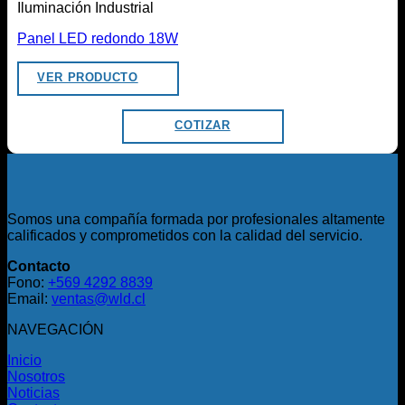
Iluminación Industrial
Panel LED redondo 18W
VER PRODUCTO
COTIZAR
Somos una compañía formada por profesionales altamente
calificados y comprometidos con la calidad del servicio.
Contacto
Fono:
+569 4292 8839
Email:
ventas@wld.cl
NAVEGACIÓN
Inicio
Nosotros
Noticias