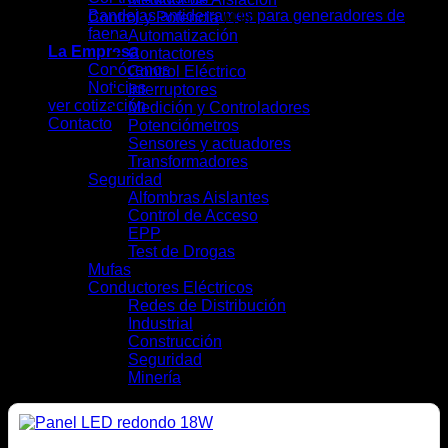
Bandejas antiderrames para generadores de
Control y Potencia
(41)
faena
Automatización
(7)
La Empresa
Contactores
(4)
Conócenos
Control Eléctrico
(5)
Noticias
Interruptores
(13)
ver cotización
Medición y Controladores
(6)
Contacto
Potenciómetros
(1)
Sensores y actuadores
(3)
Transformadores
(2)
Seguridad
(9)
Alfombras Aislantes
(2)
Control de Acceso
(2)
EPP
(4)
Test de Drogas
(1)
Mufas
(4)
Conductores Eléctricos
(28)
Redes de Distribución
(10)
Industrial
(16)
Construcción
(12)
Seguridad
(6)
Minería
(10)