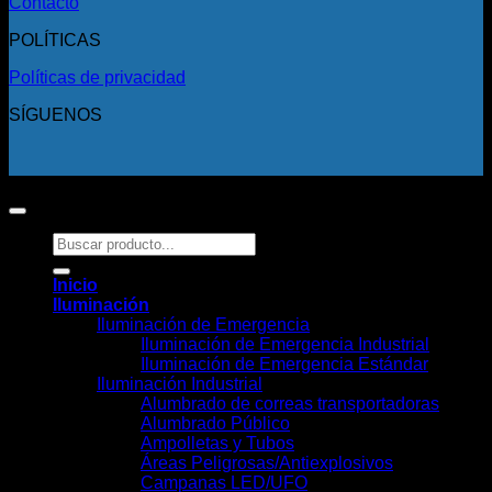
Contacto
POLÍTICAS
Políticas de privacidad
SÍGUENOS
Copyright 2026 ©
Todos los derechos reservados.
Buscar
por:
Inicio
Iluminación
Iluminación de Emergencia
Iluminación de Emergencia Industrial
Iluminación de Emergencia Estándar
Iluminación Industrial
Alumbrado de correas transportadoras
Alumbrado Público
Ampolletas y Tubos
Áreas Peligrosas/Antiexplosivos
Campanas LED/UFO