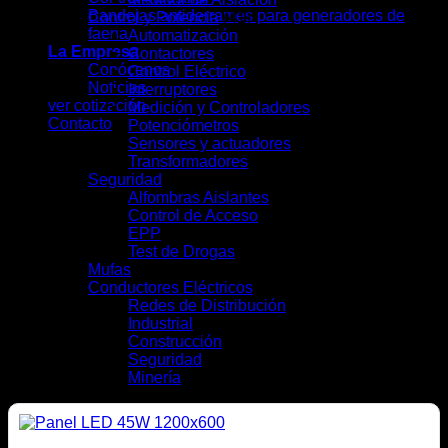
Bandejas antiderrames para generadores de
Control y Potencia
(41)
faena
Automatización
(7)
La Empresa
Contactores
(4)
Conócenos
Control Eléctrico
(5)
Noticias
Interruptores
(13)
ver cotización
Medición y Controladores
(6)
Contacto
Potenciómetros
(1)
Sensores y actuadores
(3)
Transformadores
(2)
Seguridad
(9)
Alfombras Aislantes
(2)
Control de Acceso
(2)
EPP
(4)
Test de Drogas
(1)
Mufas
(4)
Conductores Eléctricos
(28)
Redes de Distribución
(10)
Industrial
(16)
Construcción
(12)
Seguridad
(6)
Minería
(10)