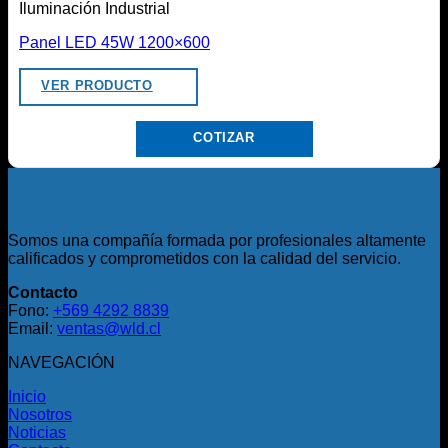
Iluminación Industrial
Panel LED 45W 1200×600
VER PRODUCTO
COTIZAR
Somos una compañía formada por profesionales altamente
calificados y comprometidos con la calidad del servicio.
Contacto
Fono:
+569 4292 8839
Email:
ventas@wld.cl
NAVEGACIÓN
Inicio
Nosotros
Noticias