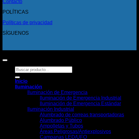
Contacto
POLÍTICAS
Políticas de privacidad
SÍGUENOS
Copyright 2026 ©
Todos los derechos reservados.
Buscar
por:
Inicio
Iluminación
Iluminación de Emergencia
Iluminación de Emergencia Industrial
Iluminación de Emergencia Estándar
Iluminación Industrial
Alumbrado de correas transportadoras
Alumbrado Público
Ampolletas y Tubos
Áreas Peligrosas/Antiexplosivos
Campanas LED/UFO