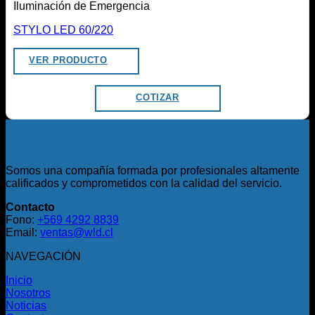
Iluminación de Emergencia
STYLO LED 60/220
VER PRODUCTO
COTIZAR
Somos una compañía formada por profesionales altamente
calificados y comprometidos con la calidad del servicio.
Contacto
Fono:
+569 4292 8839
Email:
ventas@wld.cl
NAVEGACIÓN
Inicio
Nosotros
Noticias