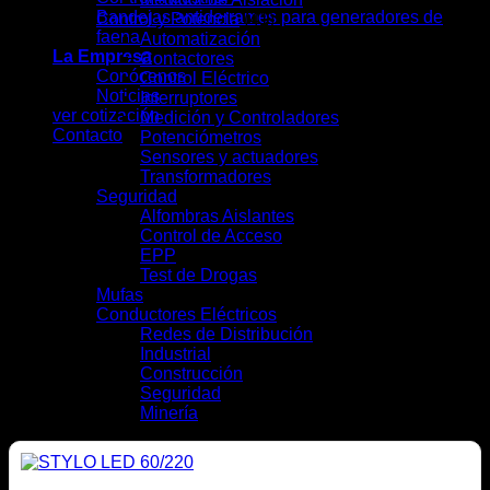
Bandejas antiderrames para generadores de
Control y Potencia
(41)
faena
Automatización
(7)
La Empresa
Contactores
(4)
Conócenos
Control Eléctrico
(5)
Noticias
Interruptores
(13)
ver cotización
Medición y Controladores
(6)
Contacto
Potenciómetros
(1)
Sensores y actuadores
(3)
Transformadores
(2)
Seguridad
(9)
Alfombras Aislantes
(2)
Control de Acceso
(2)
EPP
(4)
Test de Drogas
(1)
Mufas
(4)
Conductores Eléctricos
(28)
Redes de Distribución
(10)
Industrial
(16)
Construcción
(12)
Seguridad
(6)
Minería
(10)